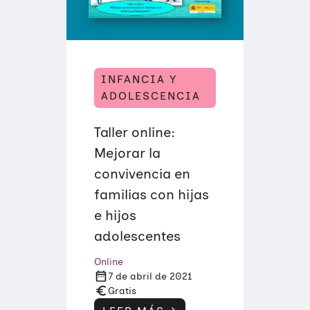
E
T
E
N
C
I
A
S
INFANCIA Y
D
ADOLESCENCIA
I
G
I
Taller online:
T
A
Mejorar la
L
E
convivencia en
S
E
familias con hijas
N
F
e hijos
A
M
adolescentes
I
L
Online
I
7 de abril de 2021
A
Gratis