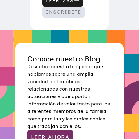
LEER MÁS
:
T
INSCRÍBETE
A
L
L
E
R
O
N
L
I
N
Conoce nuestro Blog
E
Descubre nuestro blog en el que
:
M
hablamos sobre una amplia
E
variedad de temáticas
J
O
relacionadas con nuestras
R
actuaciones y que aportan
A
R
información de valor tanto para los
L
diferentes miembros de la familia
A
C
como para las y los profesionales
O
que trabajan con ellos.
N
V
I
LEER AHORA