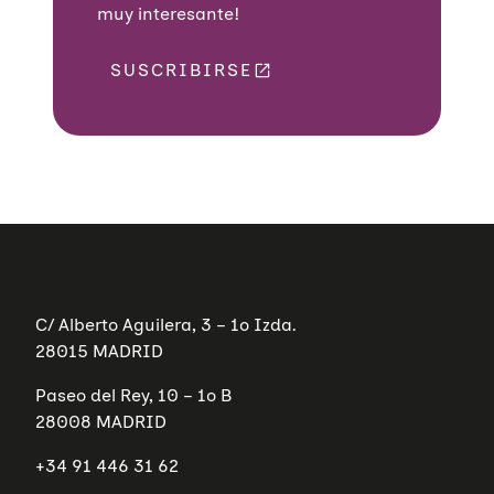
N
T
muy interesante!
C
I
H
L
A
A
SUSCRIBIRSE
C
I
Ó
N
G
E
N
I
T
A
L
F
E
M
C/ Alberto Aguilera, 3 – 1º Izda.
E
N
28015 MADRID
I
N
Paseo del Rey, 10 – 1º B
A
E
28008 MADRID
N
C
+34 91 446 31 62
A
N