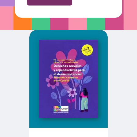
V
E
N
C
I
A
E
N
F
A
M
I
L
I
A
S
C
O
N
H
I
J
A
S
E
H
I
J