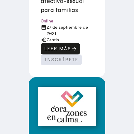
afectivo-sexual
para familias
Online
27 de septiembre de
2021
Gratis
LEER MÁS
:
Q
INSCRÍBETE
U
É
,
C
Ó
M
O
,
C
U
Á
N
D
O
…
T