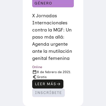
I
GÉNERO
O
Ó
D
N
U
D
C
X Jornadas
E
T
L
Internacionales
I
A
V
I
contra la MGF: Un
O
N
S
C
paso más allá:
P
E
A
R
Agenda urgente
R
T
A
I
ante la mutilación
E
D
L
genital femenina
U
D
M
E
B
Online
S
R
A
8 de febrero de 2021
E
R
Gratis
R
O
LEER MÁS
:
L
X
L
INSCRÍBETE
J
O
O
S
R
O
N
C