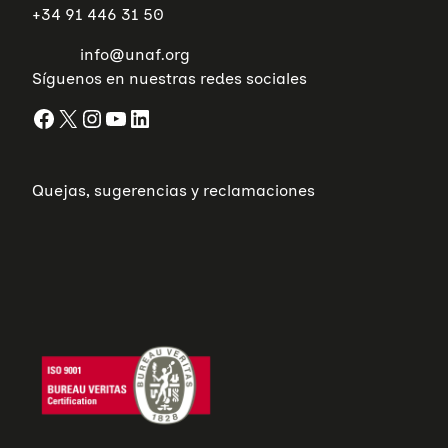
A
+34 91 446 31 50
R
I
info@unaf.org
A
S
Síguenos en nuestras redes sociales
:
U
Facebook
X
Instagram
YouTube
LinkedIn
N
A
N
E
C
Quejas, sugerencias y reclamaciones
E
S
I
D
A
D
U
R
G
E
N
T
E