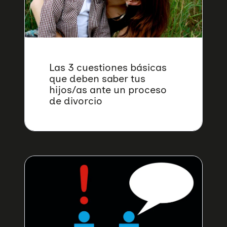
Educación Sexual
Investigación
Materiales y publicaciones
Únete a nuestra red
Violencias de género
Incidencia
Campañas
Si eres empresa
Trabajo en red
Eventos
Hazte voluntaria/o
Las 3 cuestiones básicas
que deben saber tus
hijos/as ante un proceso
de divorcio