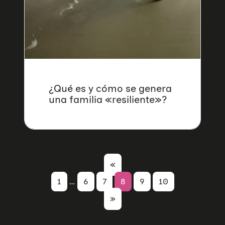
¿Qué es y cómo se genera
una familia «resiliente»?
«
1
…
6
7
8
9
10
»