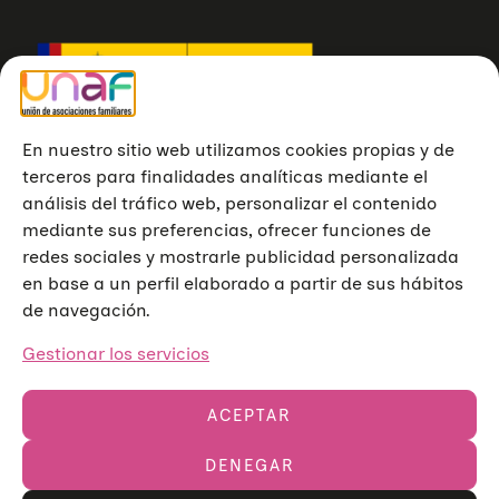
En nuestro sitio web utilizamos cookies propias y de
terceros para finalidades analíticas mediante el
análisis del tráfico web, personalizar el contenido
mediante sus preferencias, ofrecer funciones de
redes sociales y mostrarle publicidad personalizada
en base a un perfil elaborado a partir de sus hábitos
de navegación.
Gestionar los servicios
ACEPTAR
DENEGAR
Unión de Asociaciones Familiares © 2023
Aviso legal
Política de privacidad
Política de cookies