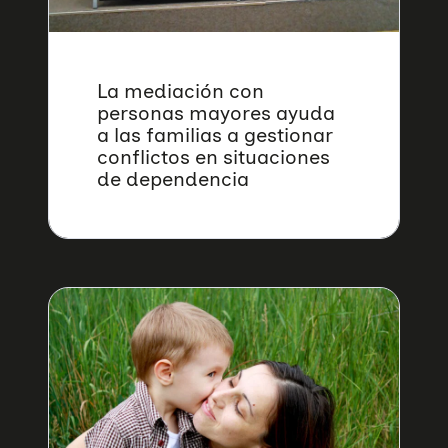
La mediación con
personas mayores ayuda
a las familias a gestionar
conflictos en situaciones
de dependencia
Quiénes somos
Áreas de acción
Sobre UNAF
Qué hacemos
Nuestra red
Diversidad familiar
Infórmate
Transparencia
Familias reconstituidas
Atención directa
COLABORA
Mediación
Sensibilización
Blog
Infancia y adolescencia
Formación
Sala de prensa
Haz tu donación