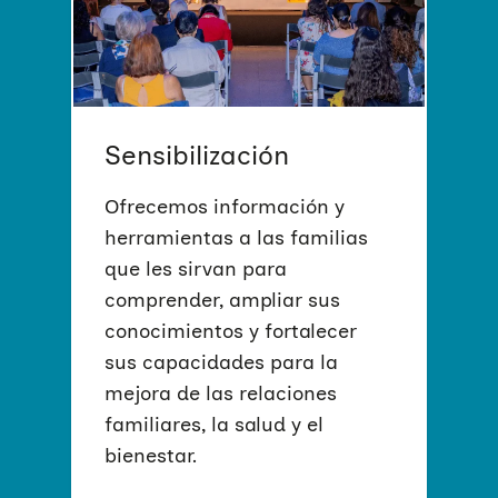
secreta: ¡una canción!
Violencias de género
Incidencia
Campañas
Si eres empresa
MÁS INFORMACIÓN
Trabajo en red
Eventos
Hazte voluntaria/o
Sensibilización
Ofrecemos información y
herramientas a las familias
que les sirvan para
comprender, ampliar sus
conocimientos y fortalecer
sus capacidades para la
mejora de las relaciones
familiares, la salud y el
#AcortaDistancia
bienestar. ​