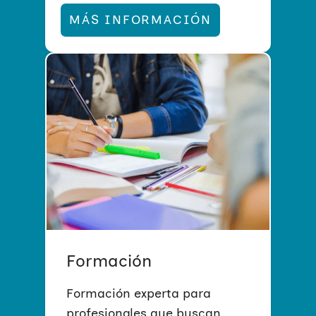
Campaña dirigida a padres y
MÁS INFORMACIÓN
madres para animarles a
acompañar a sus hijos e hijas
adolescentes en un buen uso
de las redes sociales con el fin
de prevenir el machismo y
fomentar la igualdad.
MÁS INFORMACIÓN
Formación
Formación experta para
profesionales que buscan