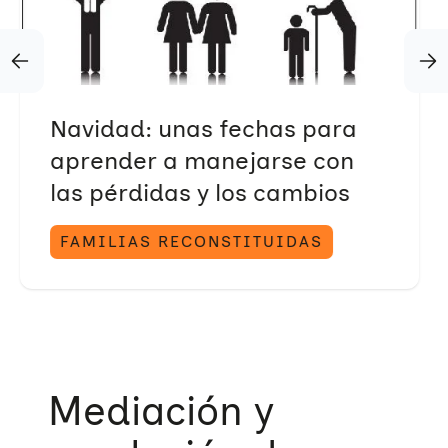
Trabajo en red
Eventos
Hazte voluntaria/o
Navidad: unas fechas para
aprender a manejarse con
las pérdidas y los cambios
FAMILIAS RECONSTITUIDAS
Mediación y