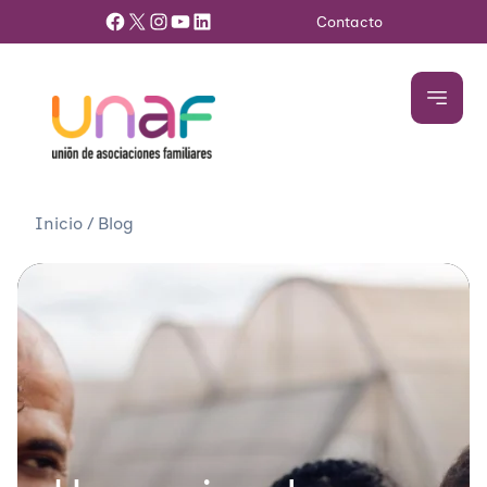
Facebook
X
Instagram
YouTube
LinkedIn
Contacto
Inicio
/
Blog
Cómo prevenir el