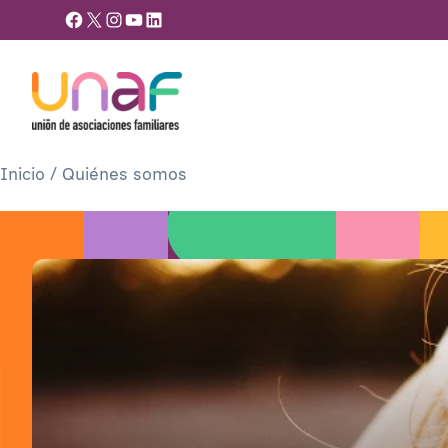
Facebook
X
Instagram
YouTube
LinkedIn
Inicio
/
Quiénes somos