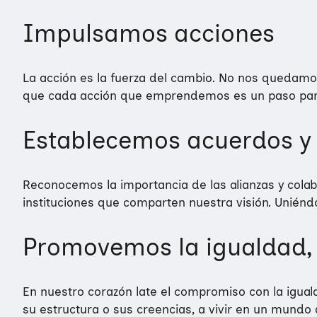
Impulsamos acciones
Quiénes somos
Áreas de acción
La acción es la fuerza del cambio. No nos quedam
Sobre UNAF
que cada acción que emprendemos es un paso para u
Qué hacemos
Nuestra red
Diversidad familiar
Establecemos acuerdos y
Infórmate
Transparencia
Familias reconstituidas
Atención directa
COLABORA
Mediación
Sensibilización
Blog
Reconocemos la importancia de las alianzas y cola
instituciones que comparten nuestra visión. Unién
Infancia y adolescencia
Formación
Sala de prensa
Haz tu donación
Promovemos la igualdad, l
Educación Sexual
Investigación
Materiales y publicaciones
Únete a nuestra red
Violencias de género
Incidencia
Campañas
Si eres empresa
En nuestro corazón late el compromiso con la iguald
Trabajo en red
Eventos
Hazte voluntaria/o
su estructura o sus creencias, a vivir en un mund