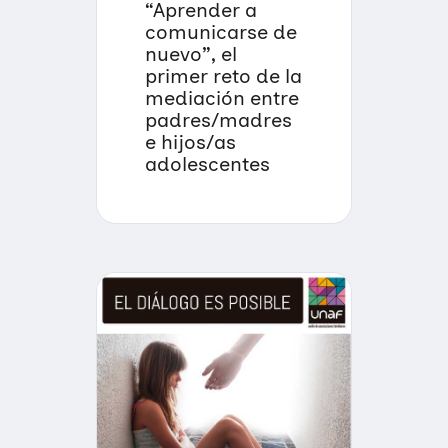
“Aprender a
comunicarse de
nuevo”, el
primer reto de la
mediación entre
padres/madres
e hijos/as
adolescentes
Quiénes somos
Áreas de acción
Sobre UNAF
Qué hacemos
Nuestra red
Diversidad familiar