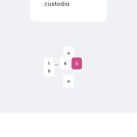
custodia
«
1
…
4
5
6
»