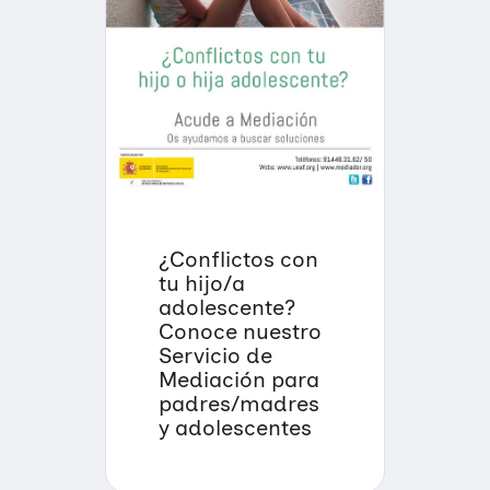
Infórmate
Transparencia
Familias reconstituidas
Atención directa
COLABORA
Mediación
Sensibilización
Blog
Infancia y adolescencia
Formación
Sala de prensa
Haz tu donación
Educación Sexual
Investigación
Materiales y publicaciones
Únete a nuestra red
Violencias de género
Incidencia
Campañas
Si eres empresa
¿Conflictos con
tu hijo/a
Trabajo en red
Eventos
Hazte voluntaria/o
adolescente?
Conoce nuestro
Servicio de
Mediación para
padres/madres
y adolescentes