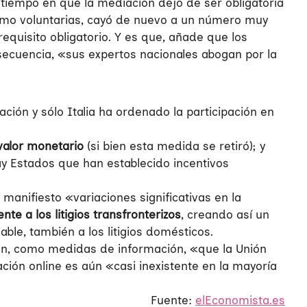
 tiempo en que la mediación dejó de ser obligatoria
como voluntarias, cayó de nuevo a un número muy
quisito obligatorio. Y es que, añade que los
secuencia, «sus expertos nacionales abogan por la
ción y sólo Italia ha ordenado la participación en
valor monetario
(si bien esta medida se retiró); y
ay Estados que han establecido incentivos
manifiesto «variaciones significativas en la
e a los litigios transfronterizos
, creando así un
ble, también a los litigios domésticos.
ión, como medidas de información, «que la Unión
ón online es aún «casi inexistente en la mayoría
Fuente:
elEconomista.es