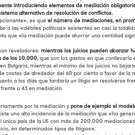
ente introduciendo elementos de mediación obligatoria 
stema alternativo de resolución de conflictos.
epcionante», es que
el número de mediaciones, en prome
be a las «débiles políticas» existentes en casi la totalid
a que «la mediación puede ahorrar una cantidad signifi
 son reveladores:
mientras los juicios pueden alcanzar 
a de los 10.000
, que son los gastos en que conllevaría 
Bulgaria, mientras el mínimo de los juicios no bajaría
de costes de alrededor del 60 por ciento a favor de la 
anto a los días que tardaría un litigio en resolverse fr
frente a 43 en mediación.
eriamente por la mediación y
pone de ejemplo el modelo
iste una alta incidencia de la mediación que «ha genera
 el único país de la UE con más de 200.000 mediaciones
icio, en determinados tipos de litigios».