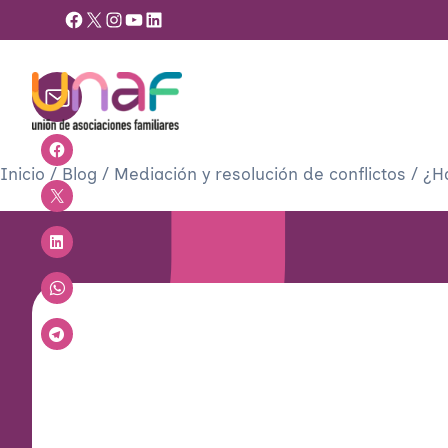
Facebook
X
Instagram
YouTube
LinkedIn
Inicio
/
Blog
/
Mediación y resolución de conflictos
/
¿H