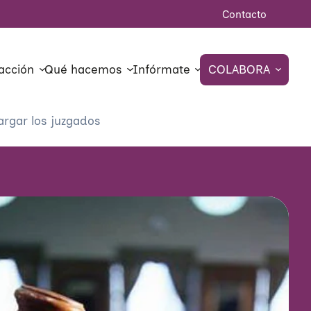
Contacto
acción
Qué hacemos
Infórmate
COLABORA
argar los juzgados