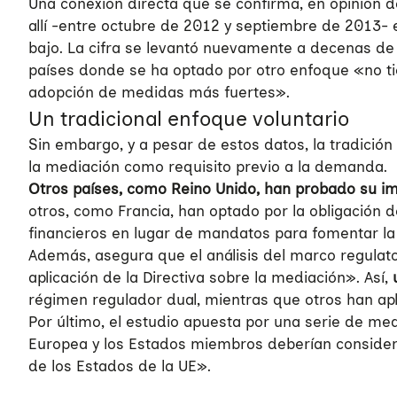
Una conexión directa que se confirma, en opinión d
allí -entre octubre de 2012 y septiembre de 2013-
bajo. La cifra se levantó nuevamente a decenas de 
países donde se ha optado por otro enfoque «no ti
adopción de medidas más fuertes».
Un tradicional enfoque voluntario
Sin embargo, y a pesar de estos datos, la tradición 
la mediación como requisito previo a la demanda.
Otros países, como Reino Unido, han probado su i
otros, como Francia, han optado por la obligación 
financieros en lugar de mandatos para fomentar la 
Además, asegura que el análisis del marco regulato
aplicación de la Directiva sobre la mediación». Así,
u
régimen regulador dual, mientras que otros han aplic
Por último, el estudio apuesta por una serie de m
Quiénes somos
Europea y los Estados miembros deberían consider
de los Estados de la UE».
Áreas de acción
Sobre UNAF