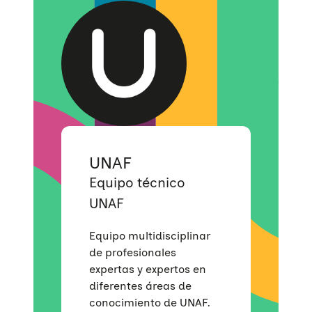
Quiénes somos
UNAF
Áreas de acción
Equipo técnico
Sobre UNAF
UNAF
Qué hacemos
Nuestra red
Diversidad familiar
Equipo multidisciplinar
Infórmate
Transparencia
Familias reconstituidas
Atención directa
de profesionales
expertas y expertos en
COLABORA
Mediación
Sensibilización
Blog
diferentes áreas de
conocimiento de UNAF.