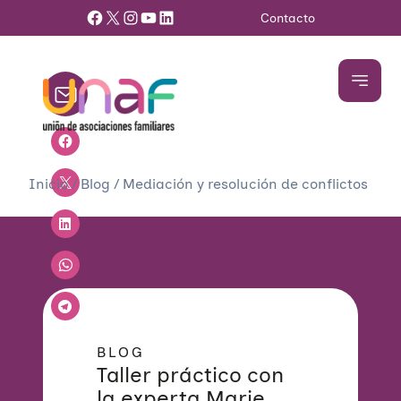
Facebook
X
Instagram
YouTube
LinkedIn
Contacto
Inicio
/
Blog
/
Mediación y resolución de conflictos
BLOG
Taller práctico con
la experta Marie