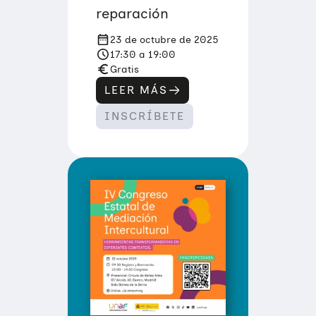
reparación
23 de octubre de 2025
17:30 a 19:00
Gratis
LEER MÁS
:
E
INSCRÍBETE
L
P
A
P
E
L
D
E
L
A
S
F
A
M
I
L
I
A