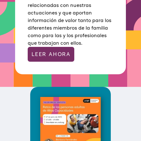
Ó
relacionadas con nuestras
G
actuaciones y que aportan
I
C
información de valor tanto para los
A
diferentes miembros de la familia
Y
S
como para las y los profesionales
E
que trabajan con ellos.
X
O
LEER AHORA
L
Ó
G
I
C
A
C
O
N
M
E
Quiénes somos
D
I
Áreas de acción
A
Sobre UNAF
C
I
Qué hacemos
Ó
Nuestra red
Diversidad familiar
N