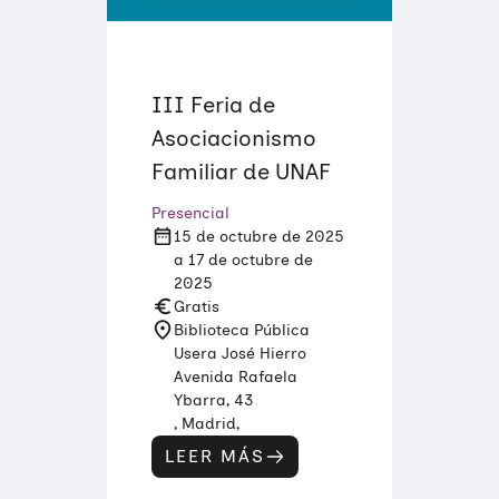
E
D
I
A
C
I
III Feria de
Ó
Asociacionismo
N
I
Familiar de UNAF
N
T
E
Presencial
R
15 de octubre de 2025
C
U
a 17 de octubre de
L
2025
T
Gratis
U
Biblioteca Pública
R
A
Usera José Hierro
L
Avenida Rafaela
:
Ybarra, 43
H
E
, Madrid,
R
LEER MÁS
R
:
A
I
M
I