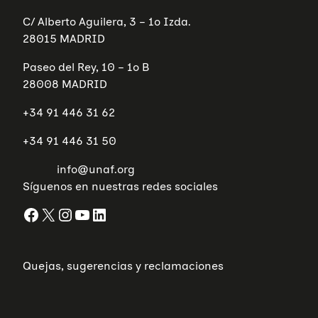
S
D
C/ Alberto Aguilera, 3 – 1º Izda.
E
E
28015 MADRID
L
Á
Paseo del Rey, 10 – 1º B
M
B
28008 MADRID
I
T
+34 91 446 31 62
O
F
A
+34 91 446 31 50
M
I
info@unaf.org
L
I
Síguenos en nuestras redes sociales
A
R
Facebook
X
Instagram
YouTube
LinkedIn
Quejas, sugerencias y reclamaciones