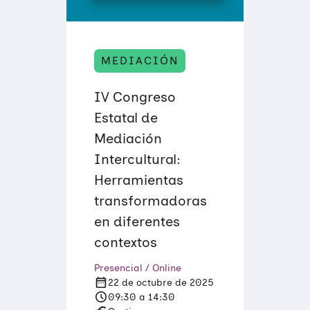
S
A
D
O
P
T
MEDIACIÓN
I
V
A
IV Congreso
S
Y
Estatal de
A
Mediación
C
O
Intercultural:
G
E
Herramientas
D
O
transformadoras
R
A
en diferentes
S
:
contextos
D
E
Presencial / Online
L
A
22 de octubre de 2025
P
09:30 a 14:30
R