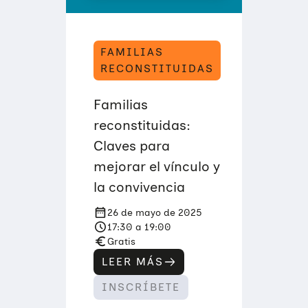
E
N
O
D
E
FAMILIAS
B
RECONSTITUIDAS
E
R
Í
Familias
A
N
reconstituidas:
P
A
Claves para
S
A
mejorar el vínculo y
R
:
la convivencia
I
D
26 de mayo de 2025
E
N
17:30 a 19:00
T
Gratis
I
F
LEER MÁS
:
I
F
C
INSCRÍBETE
A
A
M
R