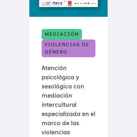
R
I
M
E
R
O
S
MEDIACIÓN
A
U
VIOLENCIAS DE
X
GÉNERO
I
L
I
Atención
O
S
psicológica y
P
S
sexológica con
I
C
mediación
O
L
intercultural
Ó
G
especializada en el
I
C
marco de las
O
violencias
S