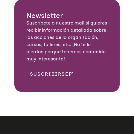
U
N
C
C
T
I
Newsletter
A
A
A
Suscríbete a nuestro mail si quieres
L
I
recibir información detallada sobre
M
las acciones de la organización,
E
N
cursos, talleres, etc. ¡No te lo
T
pierdas porque tenemos contenido
A
R
muy interesante!
I
A
:
SUSCRIBIRSE
P
R
E
V
E
N
C
I
Ó
N
D
E