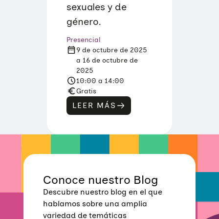
sexuales y de
género.
Presencial
9 de octubre de 2025
a 16 de octubre de
2025
10:00 a 14:00
Gratis
LEER MÁS
:
A
T
E
N
C
I
Ó
N
Conoce nuestro Blog
P
S
Descubre nuestro blog en el que
I
C
hablamos sobre una amplia
O
variedad de temáticas
L