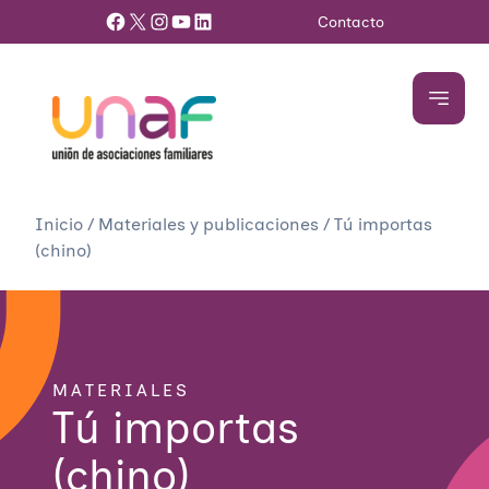
Facebook
X
Instagram
YouTube
LinkedIn
Contacto
Inicio
/
Materiales y publicaciones
/
Tú importas
(chino)
MATERIALES
Tú importas
(chino)