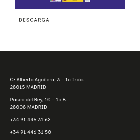
DESCARGA
Quiénes somos
C/ Alberto Aguilera, 3 – 1º Izda.
Áreas de acción
28015 MADRID
Sobre UNAF
Qué hacemos
Paseo del Rey, 10 – 1º B
Nuestra red
Diversidad familiar
28008 MADRID
Infórmate
Transparencia
Familias reconstituidas
Atención directa
+34 91 446 31 62
COLABORA
Mediación
Sensibilización
Blog
+34 91 446 31 50