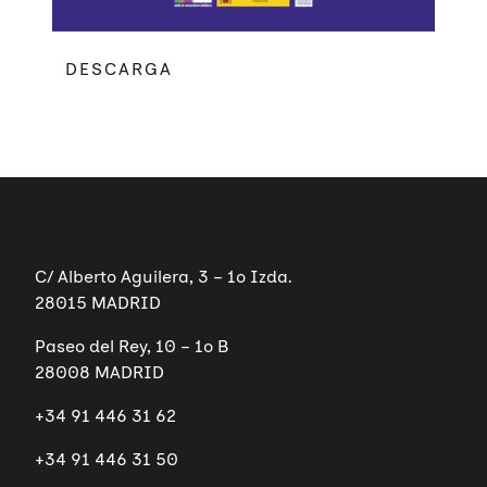
DESCARGA
Quiénes somos
C/ Alberto Aguilera, 3 – 1º Izda.
Áreas de acción
28015 MADRID
Sobre UNAF
Qué hacemos
Paseo del Rey, 10 – 1º B
Nuestra red
Diversidad familiar
28008 MADRID
Infórmate
Transparencia
Familias reconstituidas
Atención directa
+34 91 446 31 62
COLABORA
Mediación
Sensibilización
Blog
+34 91 446 31 50