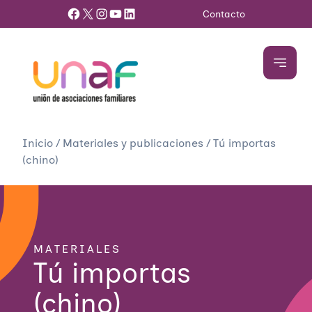
Facebook
X
Instagram
YouTube
LinkedIn
Contacto
Inicio
/
Materiales y publicaciones
/
Tú importas
(chino)
MATERIALES
Tú importas
(chino)