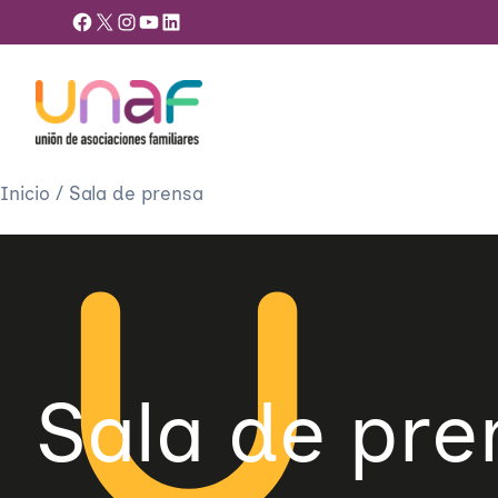
Facebook
X
Instagram
YouTube
LinkedIn
Inicio
/
Sala de prensa
Sala de pre