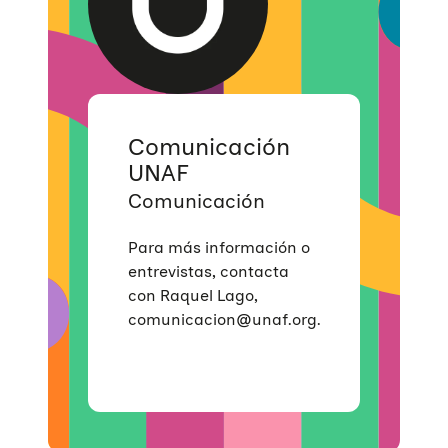
Educación Sexual
Investigación
Materiales y publicaciones
Únete a nuestra red
Violencias de género
Incidencia
Campañas
Si eres empresa
Trabajo en red
Eventos
Hazte voluntaria/o
Comunicación
UNAF
Comunicación
Para más información o
entrevistas, contacta
con Raquel Lago,
comunicacion@unaf.org.