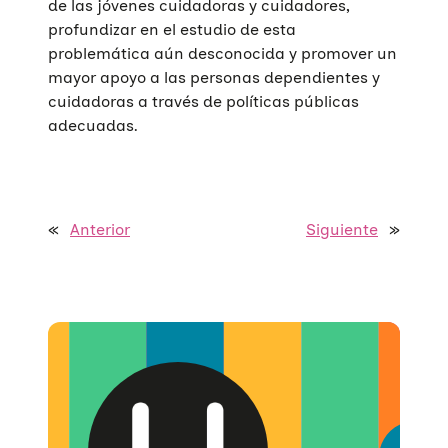
de las jóvenes cuidadoras y cuidadores,
profundizar en el estudio de esta
problemática aún desconocida y promover un
mayor apoyo a las personas dependientes y
cuidadoras a través de políticas públicas
adecuadas.
Quiénes somos
Áreas de acción
«
Anterior
Siguiente
»
Sobre UNAF
Qué hacemos
Nuestra red
Diversidad familiar
Infórmate
Transparencia
Familias reconstituidas
Atención directa
COLABORA
Mediación
Sensibilización
Blog
Infancia y adolescencia
Formación
Sala de prensa
Haz tu donación