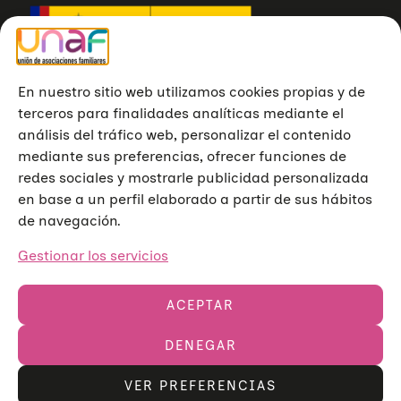
En nuestro sitio web utilizamos cookies propias y de
terceros para finalidades analíticas mediante el
análisis del tráfico web, personalizar el contenido
mediante sus preferencias, ofrecer funciones de
redes sociales y mostrarle publicidad personalizada
en base a un perfil elaborado a partir de sus hábitos
de navegación.
Gestionar los servicios
ACEPTAR
DENEGAR
Unión de Asociaciones Familiares © 2023
Aviso legal
Política de privacidad
Política de cookies
VER PREFERENCIAS