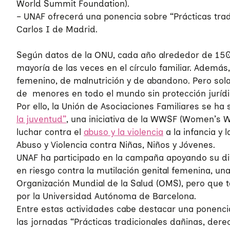
World Summit Foundation).
– UNAF ofrecerá una ponencia sobre “Prácticas tra
Carlos I de Madrid.
Según datos de la ONU, cada año alrededor de 150 m
mayoría de las veces en el círculo familiar. Además
femenino, de malnutrición y de abandono. Pero sola
de menores en todo el mundo sin protección juríd
Por ello, la Unión de Asociaciones Familiares se 
la juventud”
, una iniciativa de la WWSF (Women’s 
luchar contra el
abuso y la violencia
a la infancia y
Abuso y Violencia contra Niñas, Niños y Jóvenes.
UNAF ha participado en la campaña apoyando su difu
en riesgo contra la mutilación genital femenina, u
Organización Mundial de la Salud (OMS), pero que 
por la Universidad Autónoma de Barcelona.
Entre estas actividades cabe destacar una ponencia
las jornadas “Prácticas tradicionales dañinas, der