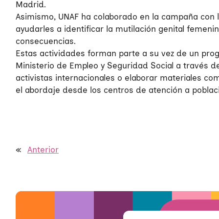
Madrid.
Asimismo, UNAF ha colaborado en la campaña con la 
ayudarles a identificar la mutilación genital femeni
consecuencias.
Estas actividades forman parte a su vez de un pr
Ministerio de Empleo y Seguridad Social a través de
activistas internacionales o elaborar materiales com
el abordaje desde los centros de atención a poblac
Quiénes somos
«
Anterior
Áreas de acción
Sobre UNAF
Qué hacemos
Nuestra red
Diversidad familiar
Infórmate
Transparencia
Familias reconstituidas
Atención directa