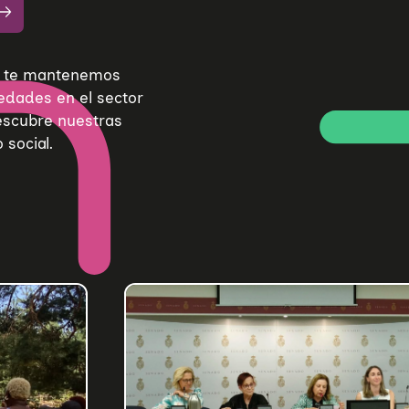
de te mantenemos
edades en el sector
Descubre nuestras
 social.