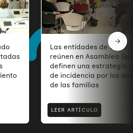
ado
Las entidades de UNAF 
ptadas
reúnen en Asamblea Gen
s
definen una estrategia
iento
de incidencia por los de
de las familias
LEER ARTÍCULO