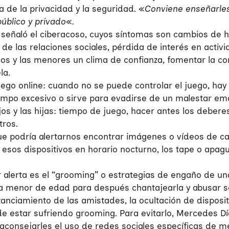
a de la privacidad y la seguridad. «
Conviene enseñarles 
úblico y privado
«.
 señaló el ciberacoso, cuyos síntomas son cambios de hu
ro de las relaciones sociales, pérdida de interés en act
s y las menores un clima de confianza, fomentar la comun
la.
juego online: cuando no se puede controlar el juego, ha
iempo excesivo o sirve para evadirse de un malestar emo
jos y las hijas: tiempo de juego, hacer antes los debere
tros.
ue podría alertarnos encontrar imágenes o vídeos de car
e esos dispositivos en horario nocturno, los tape o apa
 alerta es el “grooming” o estrategias de engaño de un
a menor de edad para después chantajearla y abusar se
nciamiento de las amistades, la ocultación de dispositi
ede estar sufriendo grooming. Para evitarlo, Mercedes
, aconsejarles el uso de redes sociales específicas de 