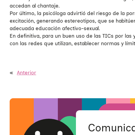
accedan al chantaje.
Por último, la psicóloga advirtió del riesgo de la p
excitación, generando estereotipos, que se habitúen
adecuada educación afectivo-sexual.
En definitiva, para un buen uso de las TICs por la
con las redes que utilizan, establecer normas y lími
«
Anterior
Quiénes somos
Áreas de acción
Sobre UNAF
Qué hacemos
Nuestra red
Diversidad familiar
Infórmate
Transparencia
Familias reconstituidas
Atención directa
Comunica
COLABORA
Mediación
Sensibilización
Blog