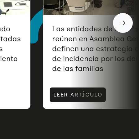
ado
Las entidades de UNAF 
ptadas
reúnen en Asamblea Gen
s
definen una estrategia
iento
de incidencia por los de
de las familias
LEER ARTÍCULO