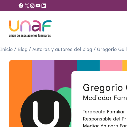
Facebook
X
Instagram
YouTube
LinkedIn
Inicio
/
Blog
/
Autoras y autores del blog
/
Gregorio Gul
Gregorio 
Mediador Fami
Terapeuta Familiar 
Responsable del Pr
Mediación para Fam