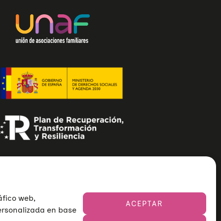
áfico web,
ACEPTAR
personalizada en base