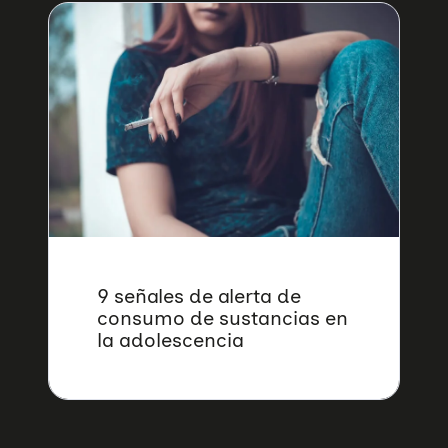
Quiénes somos
Áreas de acción
Sobre UNAF
9 señales de alerta de
Qué hacemos
consumo de sustancias en
Nuestra red
Diversidad familiar
la adolescencia
Infórmate
Transparencia
Familias reconstituidas
Atención directa
COLABORA
Mediación
Sensibilización
Blog