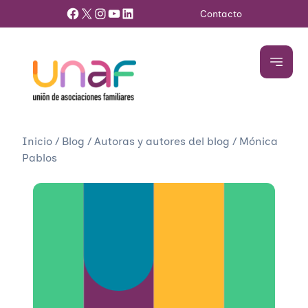
Facebook
X
Instagram
YouTube
LinkedIn
Contacto
Inicio
/
Blog
/
Autoras y autores del blog
/
Mónica
Pablos