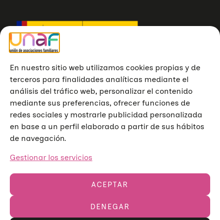
En nuestro sitio web utilizamos cookies propias y de
terceros para finalidades analíticas mediante el
análisis del tráfico web, personalizar el contenido
mediante sus preferencias, ofrecer funciones de
redes sociales y mostrarle publicidad personalizada
en base a un perfil elaborado a partir de sus hábitos
de navegación.
Gestionar los servicios
ACEPTAR
DENEGAR
Unión de Asociaciones Familiares © 2023
Aviso legal
Política de privacidad
Política de cookies