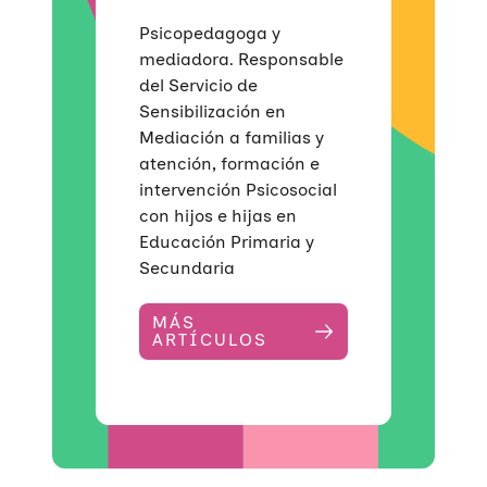
Violencias de género
Incidencia
Campañas
Si eres empresa
Psicopedagoga y
Trabajo en red
Eventos
Hazte voluntaria/o
mediadora. Responsable
del Servicio de
Sensibilización en
Mediación a familias y
atención, formación e
intervención Psicosocial
con hijos e hijas en
Educación Primaria y
Secundaria
MÁS
ARTÍCULOS