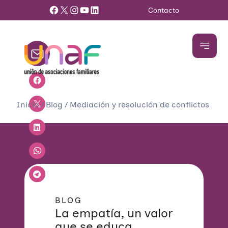
Facebook
X
Instagram
YouTube
LinkedIn
Contacto
Inicio
/
Blog
/
Mediación y resolución de conflictos
BLOG
La empatía, un valor
que se educa