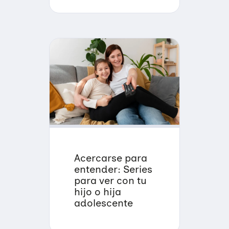
Educación Sexual
Investigación
Materiales y publicaciones
Únete a nuestra red
Violencias de género
Incidencia
Campañas
Si eres empresa
Trabajo en red
Eventos
Hazte voluntaria/o
Acercarse para
entender: Series
para ver con tu
hijo o hija
adolescente