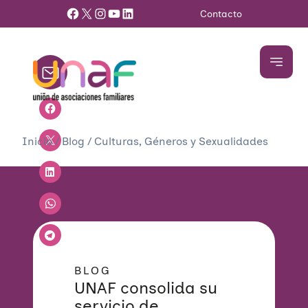
Facebook
X
Instagram
YouTube
LinkedIn
Contacto
Inicio
/
Blog
/
Culturas, Géneros y Sexualidades
BLOG
UNAF consolida su
servicio de