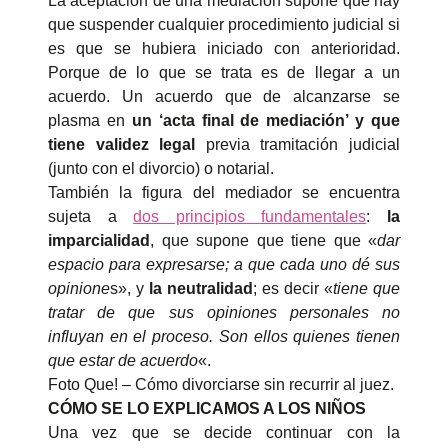
La aceptación de una mediación supone que hay
que suspender cualquier procedimiento judicial si
es que se hubiera iniciado con anterioridad.
Porque de lo que se trata es de llegar a un
acuerdo. Un acuerdo que de alcanzarse se
plasma en
un ‘acta final de mediación’ y que
tiene validez legal
previa tramitación judicial
(junto con el divorcio) o notarial.
También la figura del mediador se encuentra
sujeta a
dos principios fundamentales
:
la
imparcialidad
, que supone que tiene que «
dar
espacio para expresarse; a que cada uno dé sus
opinione
s», y
la neutralidad
; es decir «
tiene que
tratar de que sus opiniones personales no
influyan en el proceso. Son ellos quienes tienen
que estar de acuerdo
«.
Foto Que! – Cómo divorciarse sin recurrir al juez.
CÓMO SE LO EXPLICAMOS A LOS NIÑOS
Una vez que se decide continuar con la