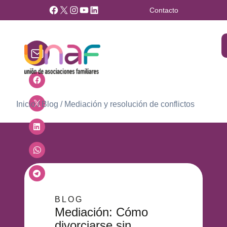
Facebook
X
Instagram
YouTube
LinkedIn
Contacto
Inicio
/
Blog
/
Mediación y resolución de conflictos
BLOG
Mediación: Cómo
divorciarse sin