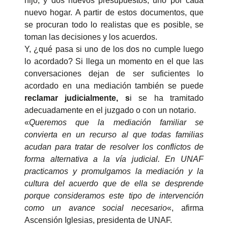
hijo, y dos nuevos presupuestos, uno por cada
nuevo hogar. A partir de estos documentos, que
se procuran todo lo realistas que es posible, se
toman las decisiones y los acuerdos.
Y, ¿qué pasa si uno de los dos no cumple luego
lo acordado? Si llega un momento en el que las
conversaciones dejan de ser suficientes lo
acordado en una mediación también se puede
reclamar judicialmente, s
i se ha tramitado
adecuadamente en el juzgado o con un notario.
Quiénes somos
«
Queremos que la mediación familiar se
convierta en un recurso al que todas familias
Áreas de acción
Sobre UNAF
acudan para tratar de resolver los conflictos de
Qué hacemos
forma alternativa a la vía judicial. En UNAF
Nuestra red
Diversidad familiar
practicamos y promulgamos la mediación y la
Infórmate
cultura del acuerdo que de ella se desprende
Transparencia
Familias reconstituidas
Atención directa
porque consideramos este tipo de intervención
COLABORA
como un avance social necesario
«, afirma
Mediación
Sensibilización
Blog
Ascensión Iglesias, presidenta de UNAF.