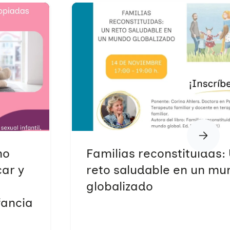
no
Familias reconstituidas:
car y
reto saludable en un mu
globalizado
fancia