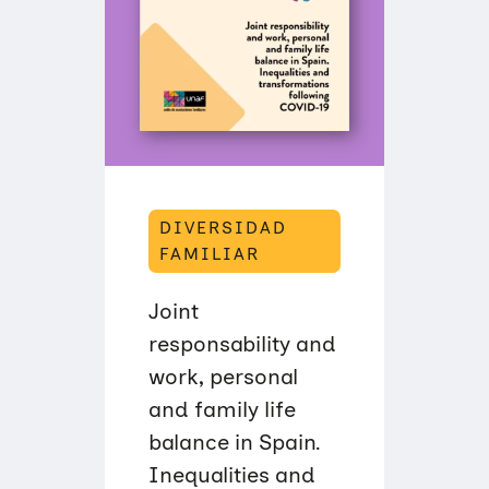
D
A
L
A
B
O
R
A
L
,
P
E
R
DIVERSIDAD
S
O
FAMILIAR
N
A
L
Joint
Y
F
responsability and
A
M
work, personal
I
L
and family life
I
balance in Spain.
A
R
Inequalities and
E