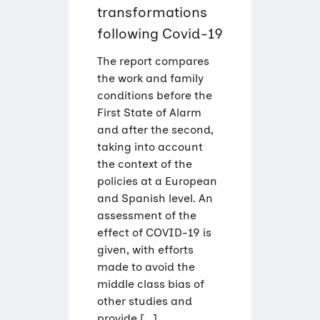
N
transformations
E
S
following Covid-19
P
A
Ñ
The report compares
A
the work and family
.
D
conditions before the
E
First State of Alarm
S
I
and after the second,
G
taking into account
U
A
the context of the
L
policies at a European
D
A
and Spanish level. An
D
assessment of the
E
S
effect of COVID-19 is
Y
given, with efforts
T
R
made to avoid the
A
middle class bias of
N
S
other studies and
F
provide […]