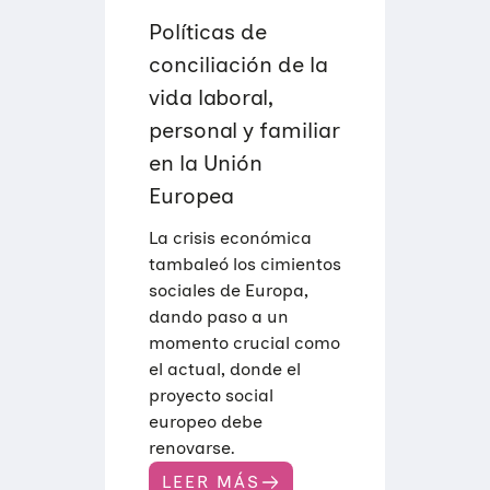
K
9
,
Políticas de
P
E
conciliación de la
R
S
vida laboral,
O
N
personal y familiar
A
en la Unión
L
A
Europea
N
D
F
La crisis económica
A
tambaleó los cimientos
M
I
sociales de Europa,
L
dando paso a un
Y
L
momento crucial como
I
el actual, donde el
F
E
proyecto social
B
europeo debe
A
L
renovarse.
A
N
LEER MÁS
: