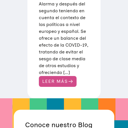
Alarma y después del
segundo teniendo en
cuenta el contexto de
las políticas a nivel
europeo y español. Se
ofrece un balance del
efecto de la COVID-19,
tratando de evitar el
sesgo de clase media
de otros estudios y
ofreciendo […]
LEER MÁS
:
C
O
R
R
E
S
P
O
Conoce nuestro Blog
N