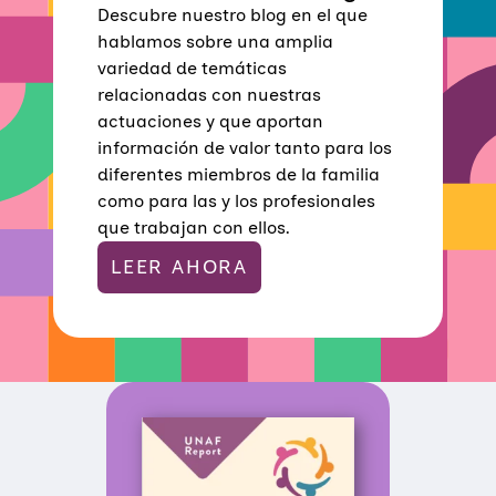
S
Descubre nuestro blog en el que
A
B
hablamos sobre una amplia
I
variedad de temáticas
L
I
relacionadas con nuestras
D
actuaciones y que aportan
A
D
información de valor tanto para los
Y
diferentes miembros de la familia
C
O
como para las y los profesionales
N
que trabajan con ellos.
C
I
LEER AHORA
L
I
A
C
I
Ó
N
D
E
L
A
V
I