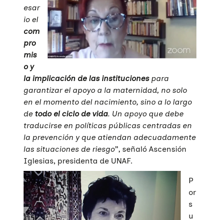
esar
io el
com
pro
mis
o y
la implicación de las instituciones
para
garantizar el apoyo a la maternidad, no solo
en el momento del nacimiento, sino a lo largo
de
todo el ciclo de vida
. Un apoyo que debe
traducirse en políticas públicas centradas en
la prevención y que atiendan adecuadamente
las situaciones de riesgo
”, señaló Ascensión
Iglesias, presidenta de UNAF.
P
or
s
u