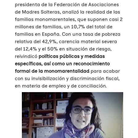
presidenta de la Federación de Asociaciones
de Madres Solteras, analizó la realidad de las
Quiénes somos
familias monomarentales, que suponen casi 2
millones de familias, un 10,7% del total de
Áreas de acción
familias en España. Con una tasa de pobreza
Sobre UNAF
relativa del 42,9%, carencia material severa
Qué hacemos
Nuestra red
Diversidad familiar
del 12,4% y el 50% en situación de riesgo,
reivindicó
políticas públicas y medidas
Infórmate
Transparencia
Familias reconstituidas
Atención directa
específicas, así como un reconocimiento
formal de la monomarentalidad
para acabar
COLABORA
Mediación
Sensibilización
Blog
con su invisibilización y discriminación fiscal,
en materia de empleo y de conciliación.
Infancia y adolescencia
Formación
Sala de prensa
Haz tu donación
Educación Sexual
Investigación
Materiales y publicaciones
Únete a nuestra red
Violencias de género
Incidencia
Campañas
Si eres empresa
Trabajo en red
Eventos
Hazte voluntaria/o