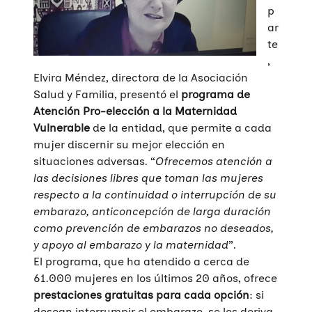
p
ar
te
,
Elvira Méndez, directora de la Asociación
Salud y Familia, presentó el
programa de
Atención Pro-elección a la Maternidad
Vulnerable
de la entidad, que permite a cada
mujer discernir su mejor elección en
situaciones adversas. “
Ofrecemos atención a
las decisiones libres que toman las mujeres
respecto a la continuidad o interrupción de su
embarazo, anticoncepción de larga duración
como prevención de embarazos no deseados,
y apoyo al embarazo y la maternidad
”.
El programa, que ha atendido a cerca de
61.000 mujeres en los últimos 20 años, ofrece
prestaciones gratuitas para cada opción
: si
desean interrumpir el embarazo, se les deriva