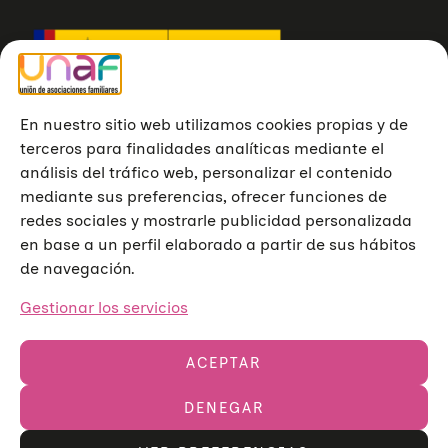
En nuestro sitio web utilizamos cookies propias y de
terceros para finalidades analíticas mediante el
análisis del tráfico web, personalizar el contenido
mediante sus preferencias, ofrecer funciones de
redes sociales y mostrarle publicidad personalizada
en base a un perfil elaborado a partir de sus hábitos
de navegación.
Gestionar los servicios
ACEPTAR
DENEGAR
Unión de Asociaciones Familiares © 2023
Aviso legal
Política de privacidad
Política de cookies