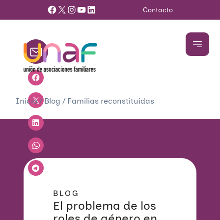
Facebook
X
Instagram
YouTube
LinkedIn
Contacto
Inicio
/
Blog
/
Familias reconstituidas
BLOG
El problema de los
roles de género en