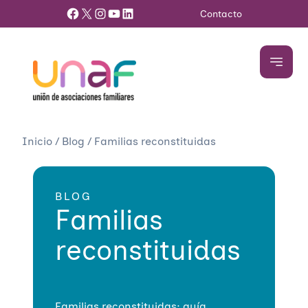
Facebook
X
Instagram
YouTube
LinkedIn
Contacto
Inicio
/
Blog
/
Familias reconstituidas
BLOG
Familias
reconstituidas
Familias reconstituidas: guía