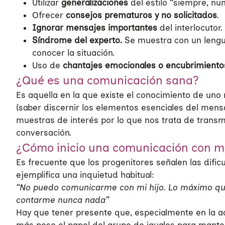
Utilizar
generalizaciones
del estilo “siempre, nu
Qué hacemos
Nuestra red
Diversidad familiar
Ofrecer
consejos prematuros y no solicitados
.
Ignorar mensajes importantes
del interlocutor.
Infórmate
Transparencia
Familias reconstituidas
Atención directa
Síndrome del experto.
Se muestra con un lengua
conocer la situación.
COLABORA
Mediación
Sensibilización
Blog
Uso de
chantajes emocionales o encubrimiento
¿Qué es una comunicación sana?
Infancia y adolescencia
Formación
Sala de prensa
Haz tu donación
Es aquella en la que existe el conocimiento de un
Educación Sexual
Investigación
Materiales y publicaciones
Únete a nuestra red
(saber discernir los elementos esenciales del mensaj
muestras de interés por lo que nos trata de transm
Violencias de género
Incidencia
Campañas
Si eres empresa
conversación.
¿Cómo inicio una comunicación con mi 
Trabajo en red
Eventos
Hazte voluntaria/o
Es frecuente que los progenitores señalen las dific
ejemplifica una inquietud habitual:
“No puedo comunicarme con mi hijo. Lo máximo que 
contarme nunca nada”
Hay que tener presente que, especialmente en la a