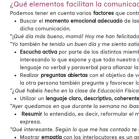
¿Qué elementos facilitan la comunica
Podemos tener en cuenta varios
factores
que cont
Buscar el
momento emocional adecuado
de las
dicha comunicación.
“¡
Qué día más bueno, mamá! Hoy me han felicitado
“
Yo también he tenido un buen día y me siento sati
Escucha activa
por parte de los distintos miem
interesando lo que expone y que toda nuestra at
lenguaje no verbal y paraverbal para afianzar l
Realizar
preguntas abiertas
con el objetivo de 
la otra persona también pregunte y favorecer l
“¿Qué habéis hecho en la clase de Educación Físic
Utilizar un
lenguaje claro, descriptivo, coheren
“Ayer quedamos en que durante la semana no ibas 
Resumir
lo entendido, es decir, reformular e
expresa.
“Qué interesante. Según lo que me has contado te 
Mostrar
empatía
con los interlocutores es un