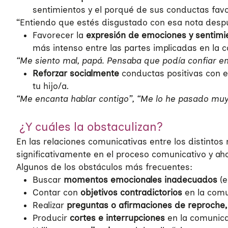
sentimientos y el porqué de sus conductas favor
“Entiendo que estés disgustado con esa nota despu
Favorecer la
expresión de emociones y sentim
más intenso entre las partes implicadas en la 
“Me siento mal, papá. Pensaba que podía confiar en 
Reforzar socialmente
conductas positivas con e
tu hijo/a.
“Me encanta hablar contigo”, “Me lo he pasado muy
¿Y cuáles la obstaculizan?
En las relaciones comunicativas entre los distinto
significativamente en el proceso comunicativo y aho
Algunos de los obstáculos más frecuentes:
Buscar
momentos emocionales inadecuados
(e
Quiénes somos
Contar con
objetivos contradictorios
en la comun
Realizar
preguntas o afirmaciones de reproche
Áreas de acción
Producir
cortes e interrupciones
en la comunica
Sobre UNAF