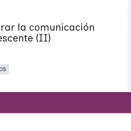
orar la comunicación
escente (II)
TOS