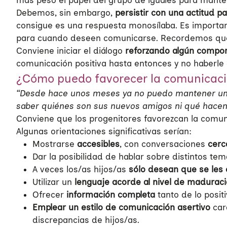
más peso el papel del grupo de iguales para mante
Debemos, sin embargo,
persistir con una actitud p
consigue es una respuesta monosílaba. Es important
para cuando deseen comunicarse. Recordemos que
Conviene iniciar el diálogo
reforzando algún compor
comunicación positiva hasta entonces y no haberle 
¿Cómo puedo favorecer la comunicació
“Desde hace unos meses ya no puedo mantener una b
saber quiénes son sus nuevos amigos ni qué hacen 
Conviene que los progenitores favorezcan la comunic
Algunas orientaciones significativas serían:
Mostrarse
accesibles
, con conversaciones
cerc
Dar la posibilidad de hablar sobre distintos te
A veces los/as hijos/as
sólo desean que se les
Utilizar un
lenguaje acorde al nivel de maduraci
Ofrecer
información completa
tanto de lo posit
Emplear un
estilo de comunicación asertivo
car
discrepancias de hijos/as.