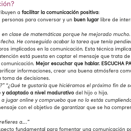
ción?
ribuyen a
facilitar la comunicación positiva
:
 personas para conversar y un
buen lugar
libre de inte
 en clase de matemáticas porque he mejorado mucho. E
sfecha. He conseguido acabar la tarea que tenía pendi
bros implicados en la comunicación. Esta técnica implic
ención está puesta en captar el mensaje que trata de tra
a comunicación.
Mejor escuchar que hablar. ESCUCHA 
verificar informaciones, crear una buena atmósfera comu
a toma de decisiones.
a?”
“¿Qué te gustaría que hiciéramos el próximo fin de
te y adaptado a nivel madurativo
del hijo o hija.
a jugar online y compruebo que no lo estás cumpliend
l mensaje con el objetivo de garantizar que se ha comp
refieres a….”
 aspecto fundamental para fomentar una comunicación p