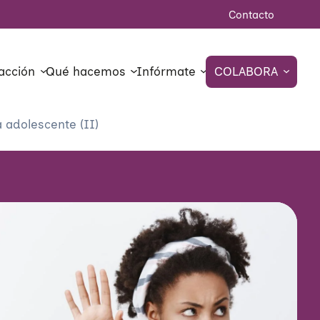
Contacto
acción
Qué hacemos
Infórmate
COLABORA
a adolescente (II)