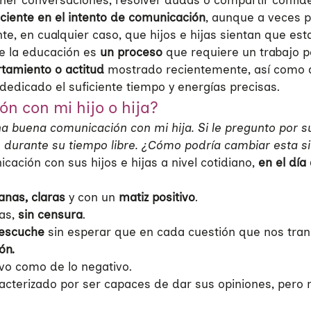
ner conversaciones, resolver dudas o compartir confide
aciente en el intento de comunicación
, aunque a veces p
e, en cualquier caso, que hijos e hijas sientan que est
 la educación es
un proceso
que requiere un trabajo 
tamiento o actitud
mostrado recientemente, así como d
dedicado el suficiente tiempo y energías precisas.
n con mi hijo o hija?
uena comunicación con mi hija. Si le pregunto por su
durante su tiempo libre. ¿Cómo podría cambiar esta si
ación con sus hijos e hijas a nivel cotidiano,
en el día 
anas, claras
y con un
matiz positivo
.
mas,
sin censura
.
 escuche
sin esperar que en cada cuestión que nos tran
ón.
ivo como de lo negativo.
acterizado por ser capaces de dar sus opiniones, pero