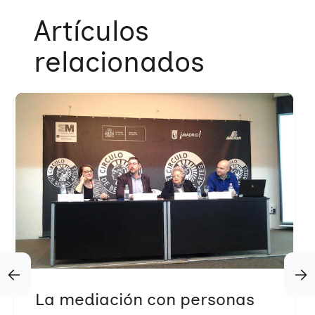
Trabajo en red
Eventos
Hazte voluntaria/o
Artículos
relacionados
La mediación con personas