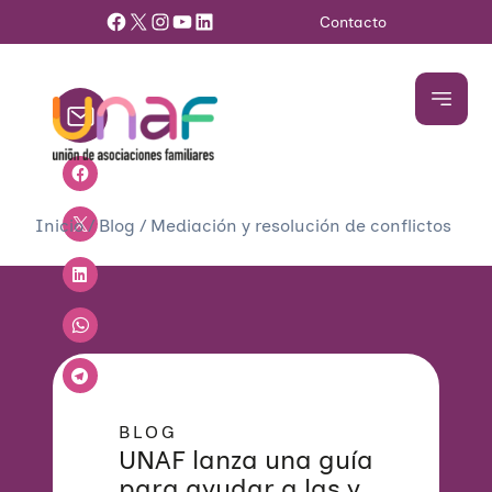
Facebook
X
Instagram
YouTube
LinkedIn
Contacto
Inicio
/
Blog
/
Mediación y resolución de conflictos
BLOG
UNAF lanza una guía
para ayudar a las y