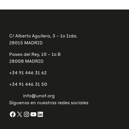
profesionales cuyo objetivo es
ofrecer las herramientas y
MÁS INFORMACIÓN
MÁS INFORMACIÓN
conocimientos en prevención
de malos tratos a mujeres
C/ Alberto Aguilera, 3 – 1º Izda.
mayores para poder evitarlos.
28015 MADRID
Paseo del Rey, 10 – 1º B
MÁS INFORMACIÓN
28008 MADRID
+34 91 446 31 62
+34 91 446 31 50
info@unaf.org
Síguenos en nuestras redes sociales
Facebook
X
Instagram
YouTube
LinkedIn