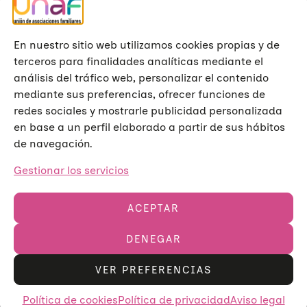
En nuestro sitio web utilizamos cookies propias y de
terceros para finalidades analíticas mediante el
análisis del tráfico web, personalizar el contenido
mediante sus preferencias, ofrecer funciones de
redes sociales y mostrarle publicidad personalizada
en base a un perfil elaborado a partir de sus hábitos
de navegación.
Gestionar los servicios
ACEPTAR
DENEGAR
Unión de Asociaciones Familiares © 2023
Aviso legal
Política de privacidad
Política de cookies
VER PREFERENCIAS
V
o
Política de cookies
Política de privacidad
Aviso legal