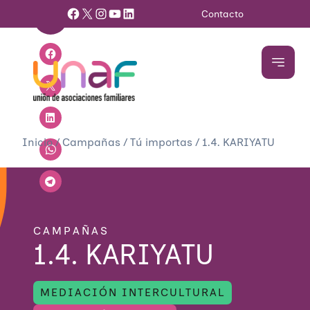
Facebook
X
Instagram
YouTube
LinkedIn
Contacto
Inicio
/
Campañas
/
Tú importas
/
1.4. KARIYATU
CAMPAÑAS
1.4. KARIYATU
MEDIACIÓN INTERCULTURAL