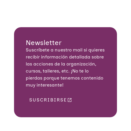
Newsletter
Suscríbete a nuestro mail si quieres
recibir información detallada sobre
las acciones de la organización,
Curso online
cursos, talleres, etc. ¡No te lo
Guía Sexualidades en clave
Jornada Daphne: Malos
Prevención e
pierdas porque tenemos contenido
cultural (ucraniano)
tratos y violencia contra las
intervención en malos
muy interesante!
mujeres mayores
tratos y violencia de
SUSCRIBIRSE
género contra
mujeres mayores
Curso online para