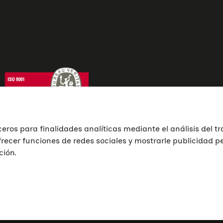
ceros para finalidades analíticas mediante el análisis del tr
frecer funciones de redes sociales y mostrarle publicidad 
ción.
ciones
Campañas
Servicios
Blog
 privacidad
Política de cookies