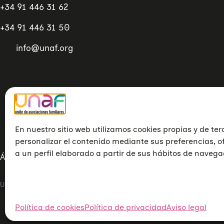
+34 91 446 31 62
+34 91 446 31 50
info@unaf.org
En nuestro sitio web utilizamos cookies propias y de ter
personalizar el contenido mediante sus preferencias, o
a un perfil elaborado a partir de sus hábitos de navega
Áreas de acción
Eventos
Formación
Materiales y publica
Unión de Asociaciones Familiares © 2023
Aviso legal
Política de
Política de cookies
Política de privacidad
Aviso legal