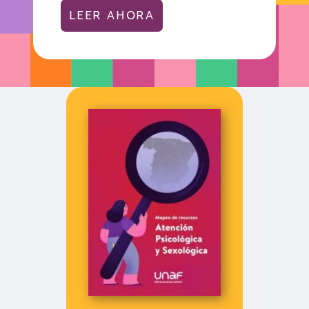
C
LEER AHORA
U
L
T
U
R
A
L
(
U
C
R
A
N
I
A
N
O
)