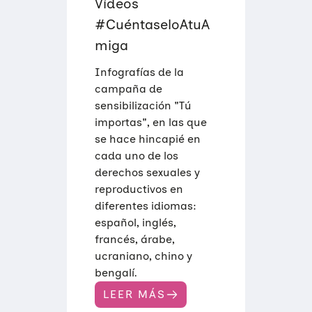
G
Vídeos
A
#CuéntaseloAtuA
miga
Infografías de la
campaña de
sensibilización "Tú
importas", en las que
se hace hincapié en
cada uno de los
derechos sexuales y
reproductivos en
diferentes idiomas:
español, inglés,
francés, árabe,
ucraniano, chino y
bengalí.
LEER MÁS
:
V