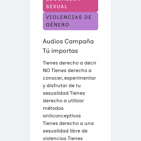
A
T
SEXUAL
E
N
VIOLENCIAS DE
C
GÉNERO
I
Quiénes somos
Ó
N
Audios Campaña
P
Áreas de acción
S
Sobre UNAF
Tú importas
I
C
Qué hacemos
O
Nuestra red
Diversidad familiar
Tienes derecho a decir
-
NO Tienes derecho a
S
Infórmate
E
Transparencia
Familias reconstituidas
Atención directa
conocer, experimentar
X
y disfrutar de tu
U
COLABORA
Mediación
Sensibilización
Blog
A
sexualidad Tienes
L
derecho a utilizar
Infancia y adolescencia
Formación
Sala de prensa
Haz tu donación
métodos
anticonceptivos
Educación Sexual
Investigación
Materiales y publicaciones
Únete a nuestra red
Tienes derecho a una
sexualidad libre de
Violencias de género
Incidencia
Campañas
Si eres empresa
violencias Tienes