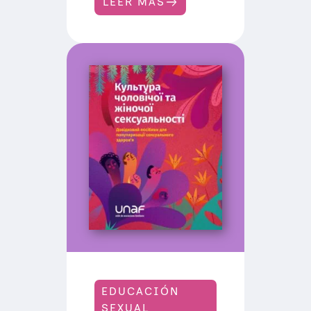
LEER MÁS
:
P
R
E
V
E
N
C
I
Ó
N
D
E
V
I
H
Y
O
T
R
A
S
I
T
G
EDUCACIÓN
SEXUAL