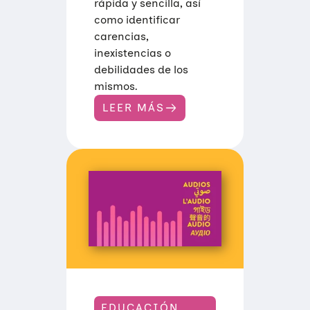
rápida y sencilla, así
como identificar
carencias,
inexistencias o
debilidades de los
mismos.
LEER MÁS
:
M
A
P
E
O
D
E
R
E
C
U
R
S
O
S
D
E
EDUCACIÓN