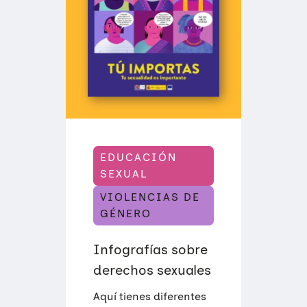
A
T
Ú
I
M
P
O
R
T
A
S
EDUCACIÓN
SEXUAL
VIOLENCIAS DE
GÉNERO
Infografías sobre
derechos sexuales
Aquí tienes diferentes