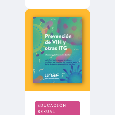
Í
D
E
O
S
#
C
U
É
N
T
A
S
E
L
O
A
T
U
A
M
I
G
A
EDUCACIÓN
SEXUAL