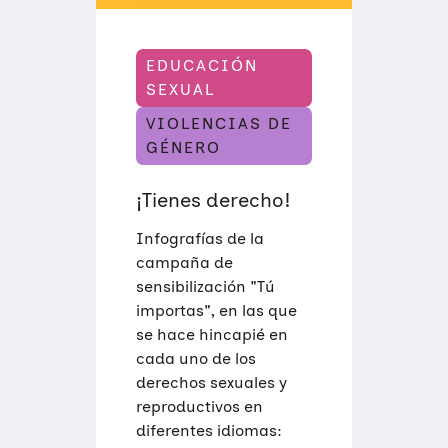
X
U
A
L
EDUCACIÓN
E
S
SEXUAL
Y
R
VIOLENCIAS DE
E
P
GÉNERO
R
O
D
¡Tienes derecho!
U
C
Infografías de la
T
I
campaña de
V
sensibilización "Tú
O
S
importas", en las que
se hace hincapié en
cada uno de los
derechos sexuales y
reproductivos en
diferentes idiomas: