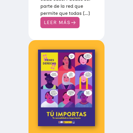
parte de la red que
permite que todas […]
LEER MÁS
:
V
I
Ñ
E
T
A
S
S
O
B
R
E
D
E
R
E
C
H
O
S
S
E