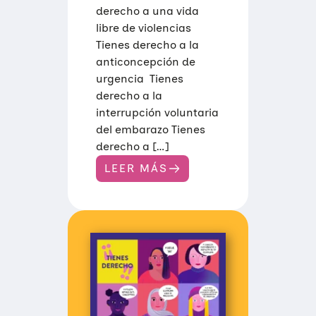
derecho a una vida
Trabajo en red
Eventos
Hazte voluntaria/o
libre de violencias
Tienes derecho a la
anticoncepción de
urgencia Tienes
derecho a la
interrupción voluntaria
del embarazo Tienes
derecho a […]
LEER MÁS
:
A
U
D
I
O
S
C
A
M
P
A
Ñ