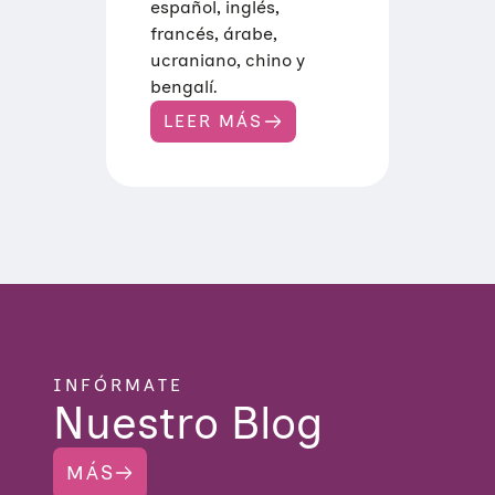
español, inglés,
francés, árabe,
ucraniano, chino y
bengalí.
LEER MÁS
:
¡
T
I
E
N
E
S
D
E
R
E
C
H
O
INFÓRMATE
!
Nuestro Blog
MÁS