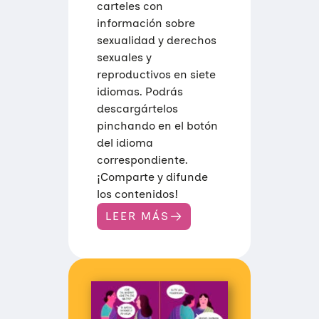
carteles con
información sobre
sexualidad y derechos
sexuales y
reproductivos en siete
idiomas. Podrás
descargártelos
pinchando en el botón
del idioma
correspondiente.
¡Comparte y difunde
los contenidos!
LEER MÁS
:
I
N
F
O
G
R
A
F