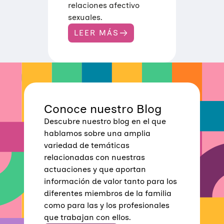
relaciones afectivo
sexuales.
LEER MÁS
:
G
U
Í
A
S
E
X
U
Conoce nuestro Blog
A
L
Descubre nuestro blog en el que
I
D
hablamos sobre una amplia
A
variedad de temáticas
D
E
relacionadas con nuestras
S
actuaciones y que aportan
E
N
información de valor tanto para los
C
diferentes miembros de la familia
L
A
como para las y los profesionales
V
que trabajan con ellos.
E