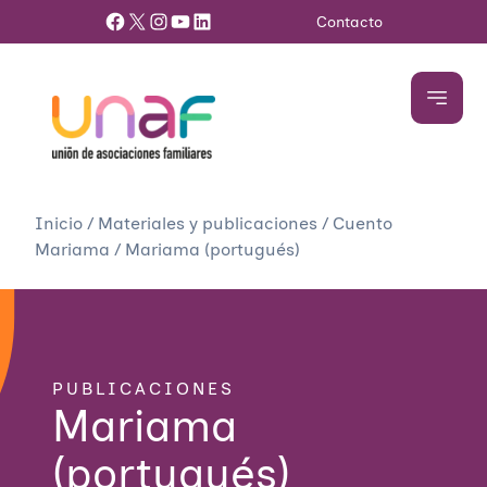
Facebook
X
Instagram
YouTube
LinkedIn
Contacto
Inicio
/
Materiales y publicaciones
/
Cuento
Mariama
/
Mariama (portugués)
PUBLICACIONES
Mariama
(portugués)