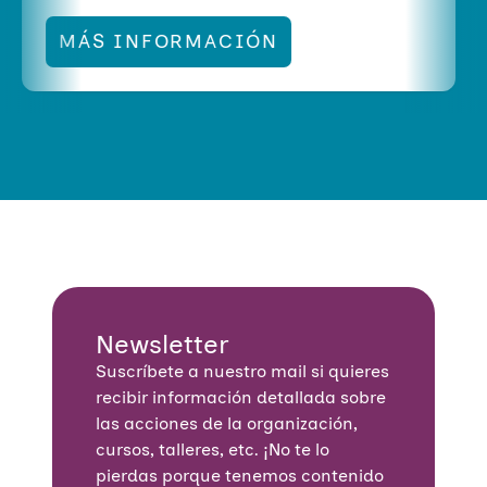
dirigida a mujeres migrantes
MÁS INFORMACIÓN
y racializadas para favorecer
la identificación de las
distintas violencias de género
en clave interseccional,
fomentando el acceso a la
información y los recursos
públicos en materia de
violencia de género.
MÁS INFORMACIÓN
Newsletter
Suscríbete a nuestro mail si quieres
recibir información detallada sobre
las acciones de la organización,
cursos, talleres, etc. ¡No te lo
pierdas porque tenemos contenido