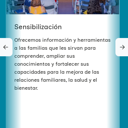
de malos tratos a mujeres
Infancia y adolescencia
Formación
Sala de prensa
Haz tu donación
mayores para poder evitarlos.
MÁS INFORMACIÓN
Educación Sexual
Investigación
Materiales y publicaciones
Únete a nuestra red
Sensibilización
MÁS INFORMACIÓN
Violencias de género
Incidencia
Campañas
Si eres empresa
Ofrecemos información y herramientas
a las familias que les sirvan para
Trabajo en red
Eventos
Hazte voluntaria/o
comprender, ampliar sus
conocimientos y fortalecer sus
capacidades para la mejora de las
relaciones familiares, la salud y el
bienestar. ​
#CuéntaseloAtuAmiga
Campaña especialmente