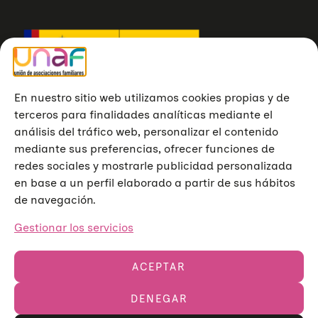
En nuestro sitio web utilizamos cookies propias y de
terceros para finalidades analíticas mediante el
análisis del tráfico web, personalizar el contenido
mediante sus preferencias, ofrecer funciones de
redes sociales y mostrarle publicidad personalizada
en base a un perfil elaborado a partir de sus hábitos
de navegación.
Gestionar los servicios
ACEPTAR
DENEGAR
Unión de Asociaciones Familiares © 2023
Aviso legal
Política de privacidad
Política de cookies