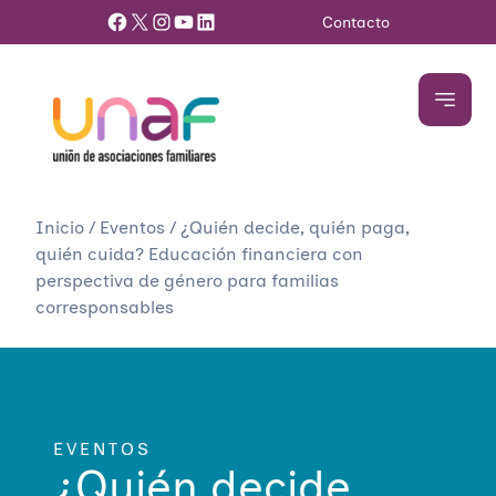
Facebook
X
Instagram
YouTube
LinkedIn
Contacto
Inicio
/
Eventos
/
¿Quién decide, quién paga,
quién cuida? Educación financiera con
perspectiva de género para familias
corresponsables
EVENTOS
¿Quién decide,