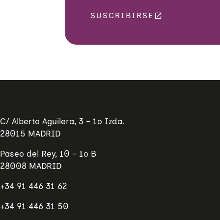
O
A
S
J
SUSCRIBIRSE
Y
O
V
D
I
E
O
S
L
D
E
E
N
L
C
A
I
S
A
A
C
S
O
O
N
C
C/ Alberto Aguilera, 3 – 1º Izda.
T
I
R
A
28015 MADRID
A
C
L
I
A
Paseo del Rey, 10 – 1º B
O
S
N
28008 MADRID
M
E
U
S
J
+34 91 446 31 62
E
R
+34 91 446 31 50
E
S