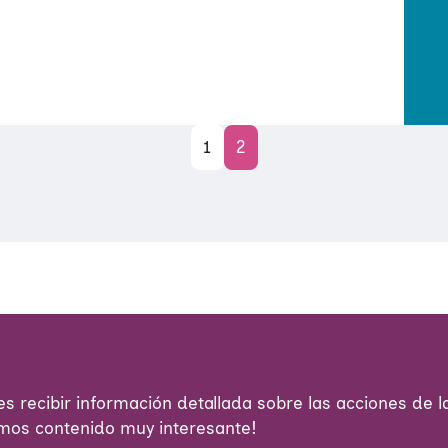
Navegación
1
2
de
entradas
s recibir información detallada sobre las acciones de la
emos contenido muy interesante!