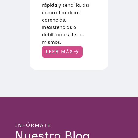
rápida y sencilla, así
como identificar
carencias,
inexistencias o
debilidades de los
mismos.
LEER MÁS
:
M
A
P
E
O
D
E
R
E
C
U
R
S
O
INFÓRMATE
S
Nuestro Blog
D
E