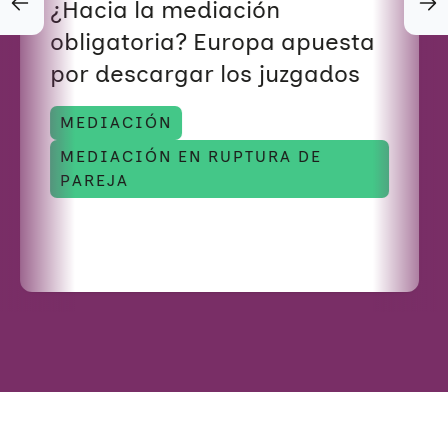
Violencias de género
Incidencia
Campañas
Si eres empresa
¿Hacia la mediación
obligatoria? Europa apuesta
Trabajo en red
Eventos
Hazte voluntaria/o
por descargar los juzgados
MEDIACIÓN
MEDIACIÓN EN RUPTURA DE
PAREJA