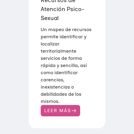
Atención Psico-
Sexual
Un mapeo de recursos
permite identificar y
localizar
territorialmente
servicios de forma
rápida y sencilla, así
Quiénes somos
como identificar
carencias,
Áreas de acción
Sobre UNAF
inexistencias o
debilidades de los
Qué hacemos
Nuestra red
Diversidad familiar
mismos.
Infórmate
LEER MÁS
Transparencia
Familias reconstituidas
Atención directa
:
M
COLABORA
A
Mediación
Sensibilización
Blog
P
E