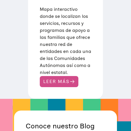
Mapa interactivo
donde se localizan los
servicios, recursos y
programas de apoyo a
las familias que ofrece
nuestra red de
entidades en cada una
de las Comunidades
Autónomas así como a
nivel estatal.
LEER MÁS
:
M
A
P
A
D
E
R
E
Conoce nuestro Blog
C
U