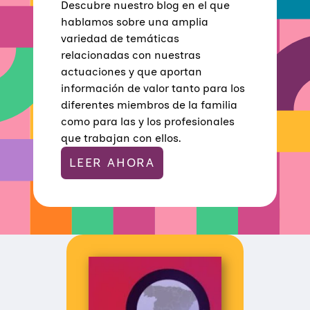
Descubre nuestro blog en el que
R
S
hablamos sobre una amplia
O
variedad de temáticas
S
D
relacionadas con nuestras
E
actuaciones y que aportan
L
A
información de valor tanto para los
R
diferentes miembros de la familia
E
D
como para las y los profesionales
U
que trabajan con ellos.
N
A
LEER AHORA
F