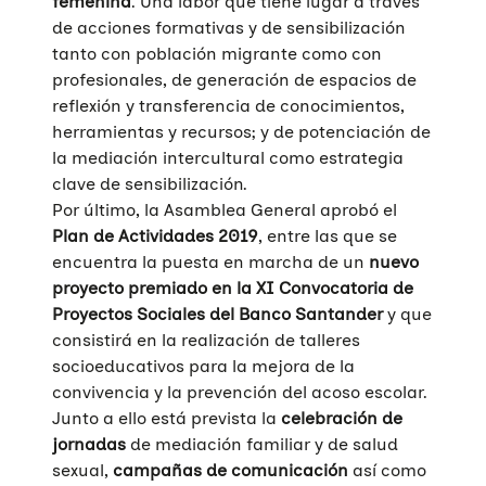
femenina
. Una labor que tiene lugar a través
de acciones formativas y de sensibilización
tanto con población migrante como con
profesionales, de generación de espacios de
reflexión y transferencia de conocimientos,
herramientas y recursos; y de potenciación de
la mediación intercultural como estrategia
clave de sensibilización.
Por último, la Asamblea General aprobó el
Plan de Actividades 2019
, entre las que se
encuentra la puesta en marcha de un
nuevo
Quiénes somos
proyecto premiado en la XI Convocatoria de
Proyectos Sociales del Banco Santander
y que
Áreas de acción
consistirá en la realización de talleres
Sobre UNAF
socioeducativos para la mejora de la
Qué hacemos
convivencia y la prevención del acoso escolar.
Nuestra red
Diversidad familiar
Junto a ello está prevista la
celebración de
Infórmate
jornadas
de mediación familiar y de salud
Transparencia
Familias reconstituidas
Atención directa
sexual,
campañas de comunicación
así como
COLABORA