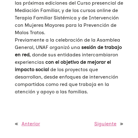
Mediación
Sensibilización
Blog
las próximas ediciones del Curso presencial de
Mediación Familiar, y de los cursos online de
Infancia y adolescencia
Formación
Sala de prensa
Haz tu donación
Terapia Familiar Sistémica y de Intervención
con Mujeres Mayores para la Prevención de
Educación Sexual
Investigación
Materiales y publicaciones
Únete a nuestra red
Malos Tratos.
Previamente a la celebración de la Asamblea
Violencias de género
Incidencia
Campañas
Si eres empresa
General, UNAF organizó una
sesión de trabajo
en red
, donde sus entidades intercambiaron
Trabajo en red
Eventos
Hazte voluntaria/o
experiencias
con el objetivo de
mejorar el
impacto social
de los proyectos que
desarrollan, desde enfoques de intervención
compartidos como red que trabaja en la
atención y apoyo a las familias.
«
Anterior
Siguiente
»