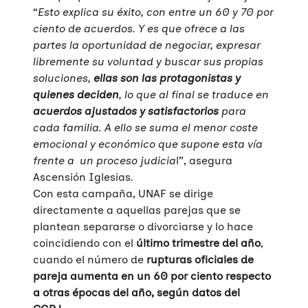
“
Esto explica su éxito, con entre un 60 y 70 por
ciento de acuerdos. Y es que ofrece a las
partes la oportunidad de negociar, expresar
Quiénes somos
libremente su voluntad y buscar sus propias
soluciones,
ellas son las protagonistas y
Áreas de acción
Sobre UNAF
quienes deciden
, lo que al final se traduce en
Qué hacemos
acuerdos ajustados y satisfactorios
para
Nuestra red
Diversidad familiar
cada familia. A ello se suma el menor coste
Infórmate
emocional y económico que supone esta vía
Transparencia
Familias reconstituidas
Atención directa
frente a un proceso judicia
l”, asegura
COLABORA
Ascensión Iglesias.
Mediación
Sensibilización
Blog
Con esta campaña, UNAF se dirige
directamente a aquellas parejas que se
Infancia y adolescencia
Formación
Sala de prensa
Haz tu donación
plantean separarse o divorciarse y lo hace
Educación Sexual
Investigación
Materiales y publicaciones
Únete a nuestra red
coincidiendo con el
último trimestre del año
,
cuando el número de
rupturas oficiales de
Violencias de género
Incidencia
Campañas
Si eres empresa
pareja aumenta en un
60 por ciento respecto
a otras épocas del año,
según datos del
Trabajo en red
Eventos
Hazte voluntaria/o