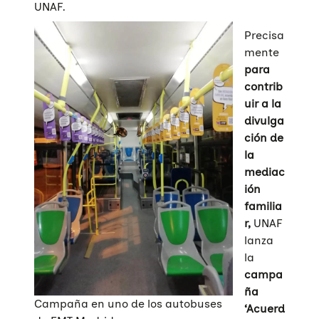
UNAF.
Precisa
mente
para
contrib
uir a la
divulga
ción de
la
mediac
ión
familia
r,
UNAF
lanza
la
campa
ña
Campaña en uno de los autobuses
‘Acuerd