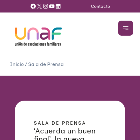
Facebook
X
Instagram
YouTube
LinkedIn
Contacto
Inicio
/
Sala de Prensa
SALA DE PRENSA
‘Acuerda un buen
final’, la nueva