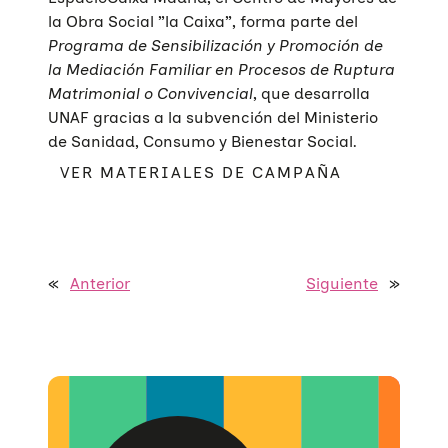
la Obra Social ”la Caixa”, forma parte del
Programa de Sensibilización y Promoción de
la Mediación Familiar en Procesos de Ruptura
Matrimonial o Convivencial
, que desarrolla
UNAF gracias a la subvención del Ministerio
de Sanidad, Consumo y Bienestar Social.
VER MATERIALES DE CAMPAÑA
Quiénes somos
Áreas de acción
Sobre UNAF
«
Anterior
Siguiente
»
Qué hacemos
Nuestra red
Diversidad familiar
Infórmate
Transparencia
Familias reconstituidas
Atención directa
COLABORA
Mediación
Sensibilización
Blog
Infancia y adolescencia
Formación
Sala de prensa
Haz tu donación