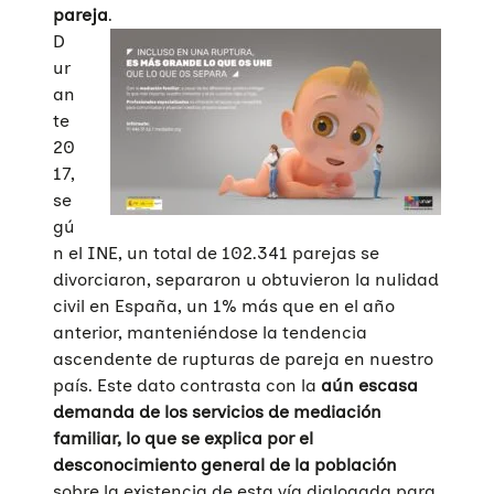
pareja
.
D
ur
an
te
20
17,
se
gú
n el INE, un total de 102.341 parejas se
divorciaron, separaron u obtuvieron la nulidad
civil en España, un 1% más que en el año
anterior, manteniéndose la tendencia
ascendente de rupturas de pareja en nuestro
país. Este dato contrasta con la
aún escasa
demanda de los servicios de mediación
familiar, lo que se explica por el
desconocimiento general de la población
sobre la existencia de esta vía dialogada para