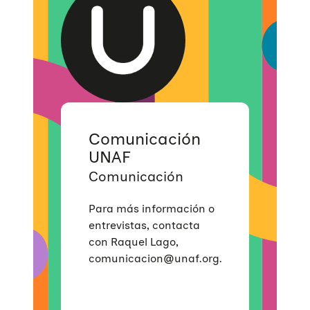
Educación Sexual
Investigación
Materiales y publicaciones
Únete a nuestra red
Violencias de género
Incidencia
Campañas
Si eres empresa
Trabajo en red
Eventos
Hazte voluntaria/o
Comunicación
UNAF
Comunicación
Para más información o
entrevistas, contacta
con Raquel Lago,
comunicacion@unaf.org.