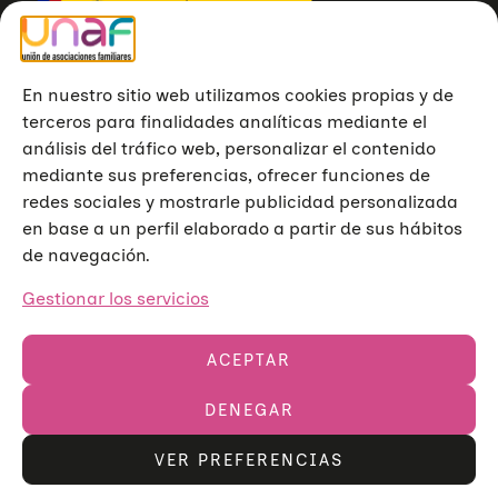
En nuestro sitio web utilizamos cookies propias y de
terceros para finalidades analíticas mediante el
análisis del tráfico web, personalizar el contenido
mediante sus preferencias, ofrecer funciones de
redes sociales y mostrarle publicidad personalizada
en base a un perfil elaborado a partir de sus hábitos
de navegación.
Gestionar los servicios
ACEPTAR
DENEGAR
Unión de Asociaciones Familiares © 2023
Aviso legal
Política de privacidad
Política de cookies
VER PREFERENCIAS
V
o