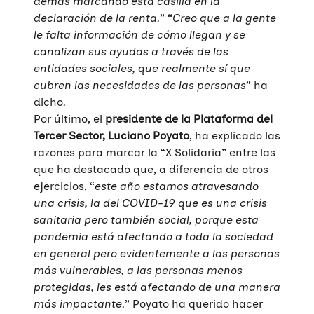
demás marcando esta casilla en la
declaración de la renta
.” “
Creo que a la gente
Quiénes somos
le falta información de cómo llegan y se
canalizan sus ayudas a través de las
Áreas de acción
Sobre UNAF
entidades sociales, que realmente sí que
Qué hacemos
cubren las necesidades de las personas
” ha
Nuestra red
Diversidad familiar
dicho.
Infórmate
Por último, el
presidente de la Plataforma del
Transparencia
Familias reconstituidas
Atención directa
Tercer Sector, Luciano Poyato
, ha explicado las
COLABORA
razones para marcar la “X Solidaria” entre las
Mediación
Sensibilización
Blog
que ha destacado que, a diferencia de otros
ejercicios, “
este año estamos atravesando
Infancia y adolescencia
Formación
Sala de prensa
Haz tu donación
una crisis, la del COVID-19 que es una crisis
Educación Sexual
Investigación
Materiales y publicaciones
Únete a nuestra red
sanitaria pero también social, porque esta
pandemia está afectando a toda la sociedad
Violencias de género
Incidencia
Campañas
Si eres empresa
en general pero evidentemente a las personas
más vulnerables, a las personas menos
Trabajo en red
Eventos
Hazte voluntaria/o
protegidas, les está afectando de una manera
más impactante
.” Poyato ha querido hacer