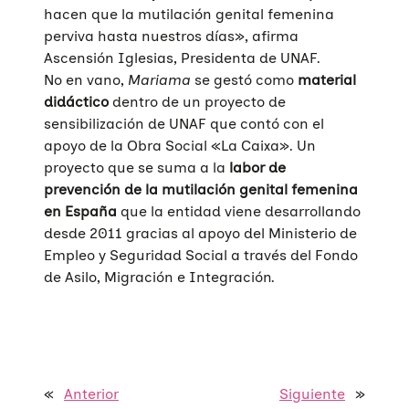
hacen que la mutilación genital femenina
perviva hasta nuestros días», afirma
Ascensión Iglesias, Presidenta de UNAF.
No en vano,
Mariama
se gestó como
material
didáctico
dentro de un proyecto de
sensibilización de UNAF que contó con el
apoyo de la Obra Social «La Caixa». Un
proyecto que se suma a la
labor de
prevención de la mutilación genital femenina
en España
que la entidad viene desarrollando
desde 2011 gracias al apoyo del Ministerio de
Quiénes somos
Empleo y Seguridad Social a través del Fondo
de Asilo, Migración e Integración.
Áreas de acción
Sobre UNAF
Qué hacemos
Nuestra red
Diversidad familiar
Infórmate
Transparencia
Familias reconstituidas
Atención directa
«
Anterior
Siguiente
»