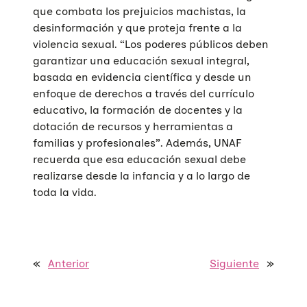
que combata los prejuicios machistas, la
Quiénes somos
desinformación y que proteja frente a la
violencia sexual. “Los poderes públicos deben
Áreas de acción
Sobre UNAF
garantizar una educación sexual integral,
basada en evidencia científica y desde un
Qué hacemos
Nuestra red
Diversidad familiar
enfoque de derechos a través del currículo
educativo, la formación de docentes y la
Infórmate
Transparencia
Familias reconstituidas
Atención directa
dotación de recursos y herramientas a
familias y profesionales”. Además, UNAF
COLABORA
Mediación
Sensibilización
Blog
recuerda que esa educación sexual debe
realizarse desde la infancia y a lo largo de
Infancia y adolescencia
Formación
Sala de prensa
Haz tu donación
toda la vida.
Educación Sexual
Investigación
Materiales y publicaciones
Únete a nuestra red
Violencias de género
Incidencia
Campañas
Si eres empresa
«
Anterior
Siguiente
»
Trabajo en red
Eventos
Hazte voluntaria/o