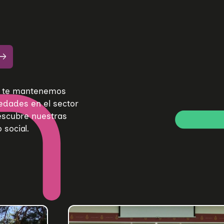
de te mantenemos
edades en el sector
Descubre nuestras
 social.