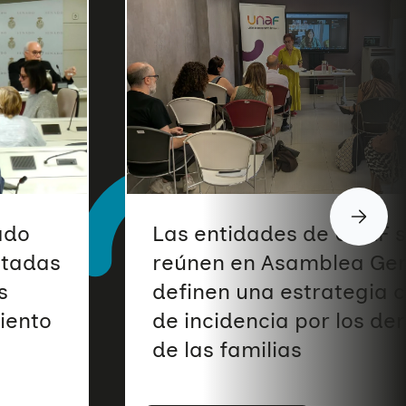
ado
Las entidades de UNAF 
ptadas
reúnen en Asamblea Gen
s
definen una estrategia
iento
de incidencia por los de
de las familias