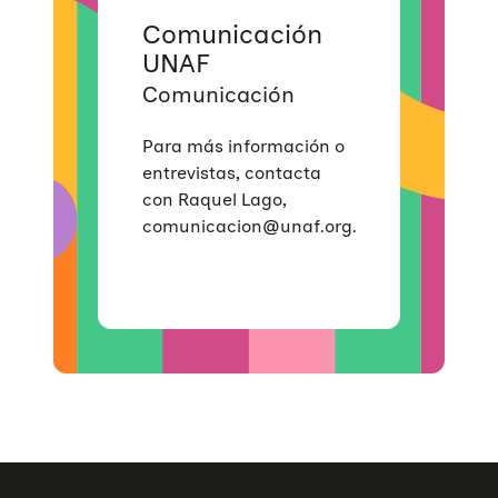
Violencias de género
Incidencia
Campañas
Si eres empresa
Comunicación
Trabajo en red
Eventos
Hazte voluntaria/o
UNAF
Comunicación
Para más información o
entrevistas, contacta
con Raquel Lago,
comunicacion@unaf.org.