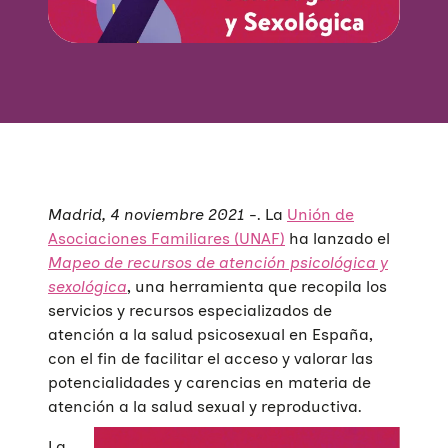
Madrid, 4 noviembre 2021
-. La
Unión de
Asociaciones Familiares (UNAF)
ha lanzado el
Mapeo de recursos de atención psicológica y
sexológica
, una herramienta que recopila los
servicios y recursos especializados de
atención a la salud psicosexual en España,
con el fin de facilitar el acceso y valorar las
potencialidades y carencias en materia de
atención a la salud sexual y reproductiva.
La