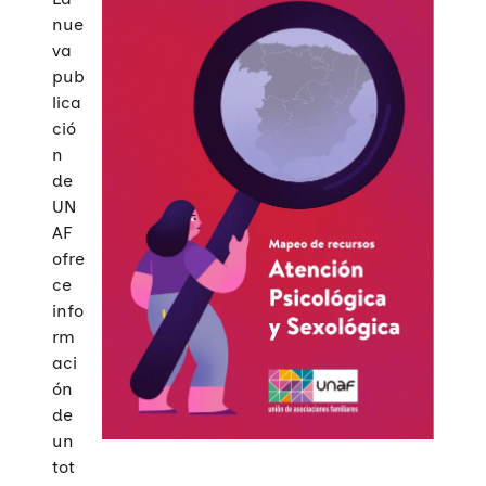
nue
va
pub
lica
ció
n
de
UN
AF
ofre
ce
info
rm
aci
ón
de
un
tot