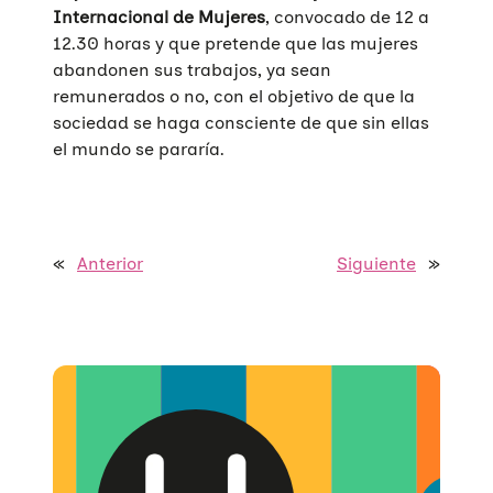
Internacional de Mujeres
, convocado de 12 a
12.30 horas y que pretende que las mujeres
abandonen sus trabajos, ya sean
remunerados o no, con el objetivo de que la
sociedad se haga consciente de que sin ellas
el mundo se pararía.
Quiénes somos
Áreas de acción
«
Anterior
Siguiente
»
Sobre UNAF
Qué hacemos
Nuestra red
Diversidad familiar
Infórmate
Transparencia
Familias reconstituidas
Atención directa
COLABORA
Mediación
Sensibilización
Blog
Infancia y adolescencia
Formación
Sala de prensa
Haz tu donación