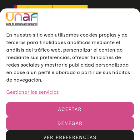
En nuestro sitio web utilizamos cookies propias y de
terceros para finalidades analíticas mediante el
análisis del tráfico web, personalizar el contenido
mediante sus preferencias, ofrecer funciones de
redes sociales y mostrarle publicidad personalizada
en base a un perfil elaborado a partir de sus hábitos
de navegación.
Gestionar los servicios
ACEPTAR
DENEGAR
Unión de Asociaciones Familiares © 2023
Aviso legal
Política de privacidad
Política de cookies
VER PREFERENCIAS