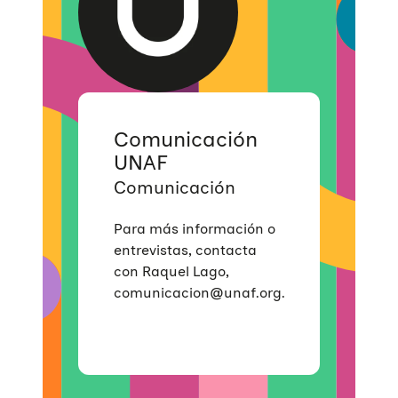
Educación Sexual
Investigación
Materiales y publicaciones
Únete a nuestra red
Violencias de género
Incidencia
Campañas
Si eres empresa
Trabajo en red
Eventos
Hazte voluntaria/o
Comunicación
UNAF
Comunicación
Para más información o
entrevistas, contacta
con Raquel Lago,
comunicacion@unaf.org.