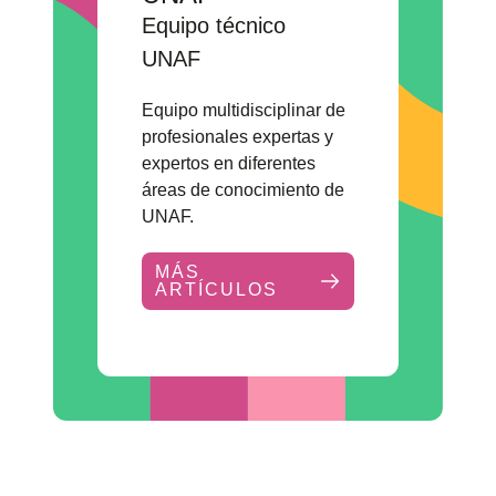
Trabajo en red
Eventos
Hazte voluntaria/o
Equipo técnico
UNAF
Equipo multidisciplinar de
profesionales expertas y
expertos en diferentes
áreas de conocimiento de
UNAF.
MÁS
ARTÍCULOS