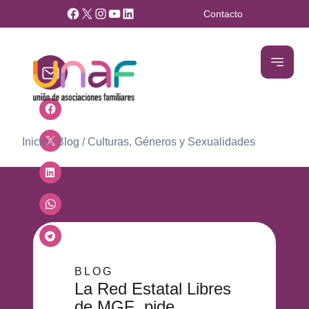
Facebook
X
Instagram
YouTube
LinkedIn
Contacto
Inicio
/
Blog
/
Culturas, Géneros y Sexualidades
BLOG
La Red Estatal Libres
de MGF pide