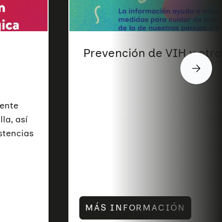
Prevención de VIH y otra
mente
la, así
stencias
MÁS INFORMACIÓN