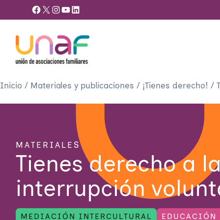
Facebook
X
Instagram
YouTube
LinkedIn
Inicio
/
Materiales y publicaciones
/
¡Tienes derecho!
/
MATERIALES
Tienes derecho a l
interrupción volun
MEDIACIÓN INTERCULTURAL
EDUCACIÓN 