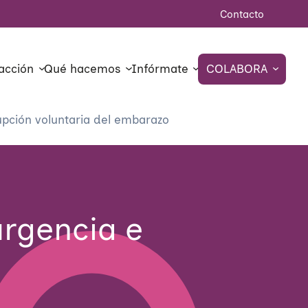
Contacto
acción
Qué hacemos
Infórmate
COLABORA
upción voluntaria del embarazo
urgencia e