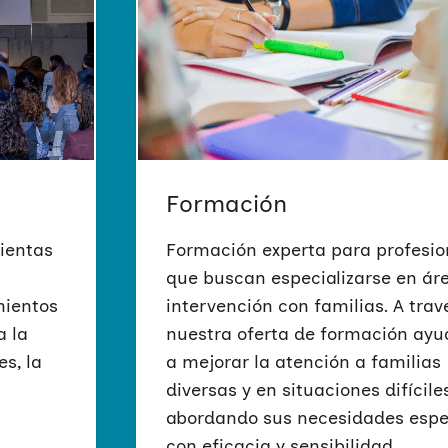
s
transformadoras en
crisis del COVID-19 en 
enina.
género en clave interseccional,
diferentes contextos
de
acceso a la información y los r
n y
en materia de violencia de géne
MÁS INFORMACIÓN
MÁS INFORMACIÓN
MÁS INFORMACIÓN
Formación
ientas
Formación experta para profesio
a
que buscan especializarse en ár
mientos
intervención con familias. A trav
a la
nuestra oferta de formación ay
es, la
a mejorar la atención a familias
diversas y en situaciones difíciles
abordando sus necesidades espe
con eficacia y sensibilidad.