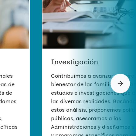
España
el marco de las violenci
y/o sus familias
 fomentando el
sexuales y de género.
ecursos públicos
ro.
MÁS INFORMACIÓN
MÁS INFORMACIÓN
Investigación
nales
Contribuimos a avanzar en dere
eas de
bienestar de las familias media
és de
estudios e investigaciones que a
udamos
las diversas realidades. Basánd
estos análisis, proponemos polít
,
públicas, asesoramos a las
cíficas
Administraciones y diseñamos se
y programas específicos para m