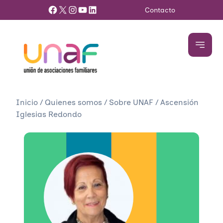
Facebook
X
Instagram
YouTube
LinkedIn
Contacto
Inicio
/
Quienes somos
/
Sobre UNAF
/
Ascensión
Iglesias Redondo